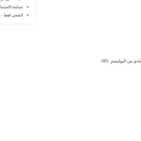
سياسة الاستبدال خلا
الشحن فقط - ي
 من البوليستر -89٪