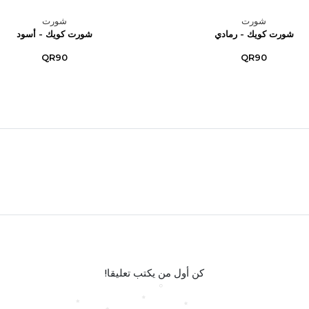
شورت
شورت
شورت كويك - رمادي
شورت كويك - أسود
QR90
QR90
كن أول من يكتب تعليقا!