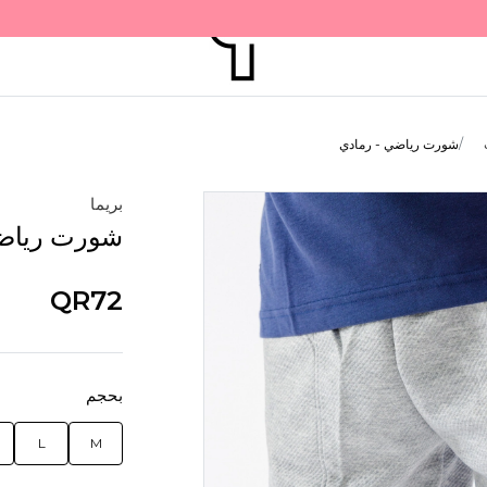
شورت رياضي - رمادي
بريما
شورت رياضي
QR72
بحجم
L
M