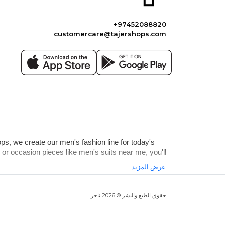
+97452088820
customercare@tajershops.com
ps, we create our men's fashion line for today's 
r occasion pieces like men's suits near me, you'll 
عرض المزيد
حقوق الطبع والنشر © 2026 تاجر
sive collection keeps you in vogue, season after 