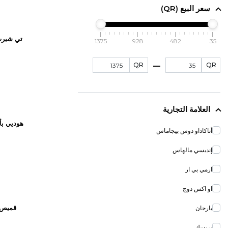
سعر البيع (QR)
تي شيرت 
1375
928
482
35
QR
QR
العلامة التجارية
هوديي بأ
أتاكاداو دوس بيجاماس
إنديسي مالهاس
ارمي بي ار
او اكس دوج
بارجان
قميص 
بريسك