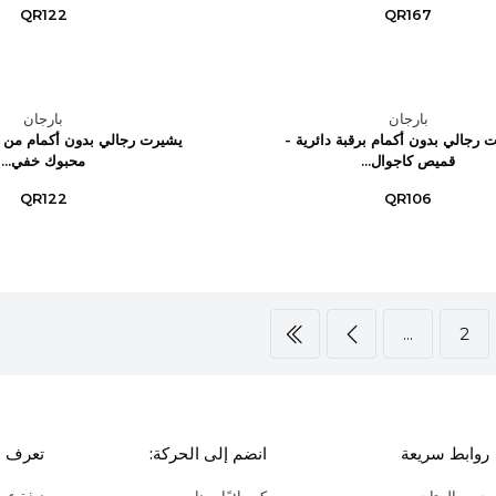
QR122
QR167
بارجان
بارجان
 رجالي بدون أكمام برقبة دائرية -
يشيرت رجالي بدون أكمام من ا
قميص كاجوال...
محبوك خفي...
QR122
QR106
...
2
روابط سريعة
انضم إلى الحركة:
تعرف ع