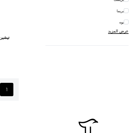
بريما
بوه
عرض المزيد
تاجر
تيشيرت
تروث كريشن
1