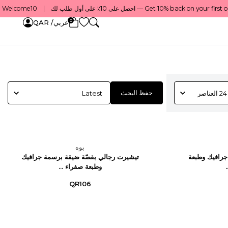
Get 10% back on your first order — احصل على 10٪ على أول طلب لك    |    Use code: Welcome10 — استخدم الرمز: Welcome10    |    Order before 1 PM for same-day delivery in Qatar — اطلب قبل الساعة 1 ظهرًا للتوصيل في نفس اليوم داخل قطر
0
عربي/ QAR
حفظ البحث
بوه
رافيك وطبعة
تيشيرت رجالي بقصّة ضيقة برسمة جرافيك
وطبعة صفراء ...
QR106