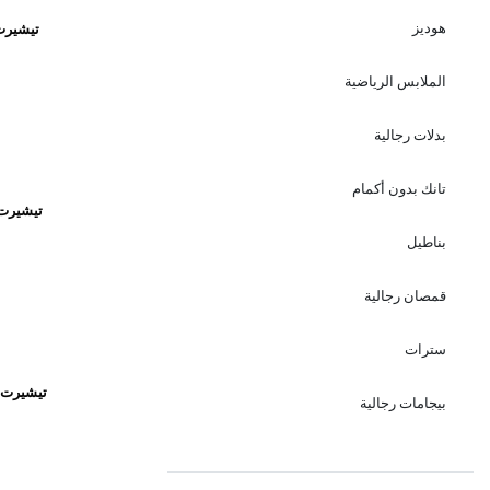
هوديز
تيشيرت
الملابس الرياضية
بدلات رجالية
تانك بدون أكمام
تيشيرت 
بناطيل
قمصان رجالية
سترات
تيشيرت ر
بيجامات رجالية