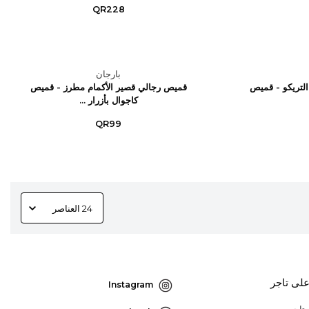
QR228
بارجان
لتريكو - قميص
قميص رجالي قصير الأكمام مطرز - قميص
كاجوال بأزرار ...
QR99
لى تاجر
Instagram