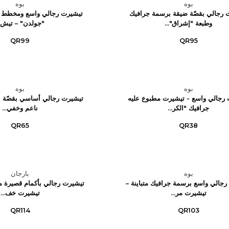
بوه
بوه
 رجالي بقصّة ضيقة برسمة جرافيك
تيشيرت رجالي واسع ومخطط 
وطبعة "إشراق"...
"جولدن" – تيش..
QR99
QR95
بوه
بوه
رجالي واسع - تيشيرت مطبوع عليه
تيشيرت رجالي أساسي بقصّة ع
جرافيك "الكر...
ناعم وخفي...
QR65
QR38
بوه
بارجان
جالي واسع برسمة جرافيك متباينة –
تيشيرت رجالي بأكمام قصيرة م
تيشيرت مر...
تيشيرت خف...
QR114
QR103