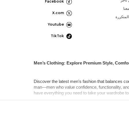
تاجر
Facebook
عنا
X.com
المتكررة
Youtube
TikTok
Men’s Clothing: Explore Premium Style, Comfo
Discover the latest men's fashion that balances comf
man—men who value confidence, functionality, and s
have everything you need to take your wardrobe to 
Starting from men's fashion t-shirts to ethnic wear
season.