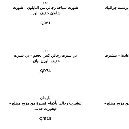
بوه
برسمة جرافيك
شورت سباحة رجالي من النايلون - شورت
.
شاطئ خفيف الوز...
QR61
بوه
ادية – تيشيرت
تي شيرت رجالي كبير الحجم - تي شيرت
خفيف الوزن بياق...
QR74
بارجان
ن مزيج مضلع -
تيشيرت رجالي بأكمام قصيرة من مزيج مضلع -
تيشيرت خف...
QR129