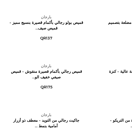
بارجان
مضلعة بتصميم
قميص بولو رجالي بأكمام قصيرة بنسيج مميز -
قميص صيف...
QR137
بارجان
ة عالية - كنزة
قميص رجالي بأكمام قصيرة منقوش - قميص
صيفي خفيف الو...
QR175
بارجان
من التريكو -
جاكيت رجالي من التويد - معطف ذو أزرار
أمامية بنمط ...