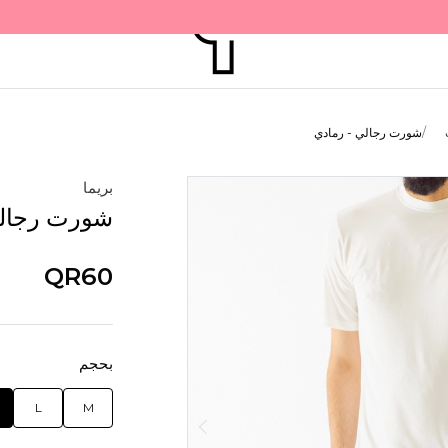
شورت رجالي - رمادي
بريما
شورت رجالي
QR60
بحجم
L
M