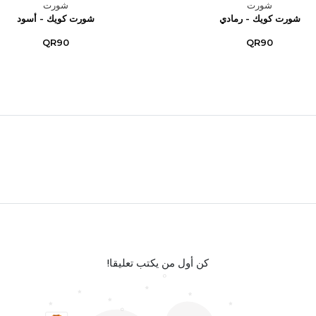
شورت
شورت
شورت كويك - رمادي
شورت كويك - أسود
QR90
QR90
كن أول من يكتب تعليقا!