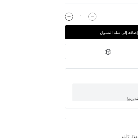
إضافة إلى سلة التسوق
طة
بريما
7 أيام