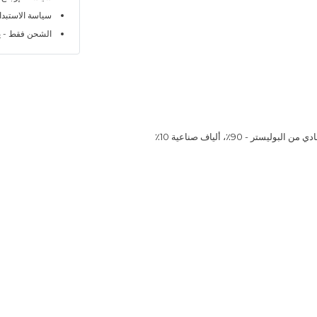
سياسة الاستبدال خلا
الشحن فقط - ي
يستر - 90٪، ألياف صناعية 10٪