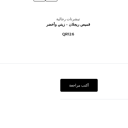
تيشرتات رجالية
قميص ريجلان - زيتي وأخضر
قميص
QR126
أكتب مراجعة