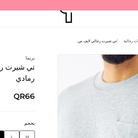
ت رجالية
تي شيرت رجالي لايف س...
بريما
تي شيرت رجا
رمادي
QR66
بحجم
L
M