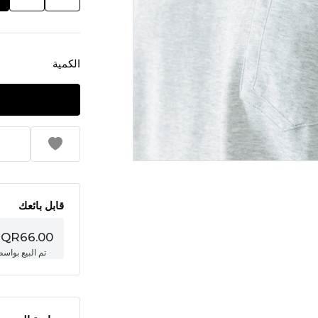
الكمية
قابل بائعك
QR66.00
تم البيع بواس