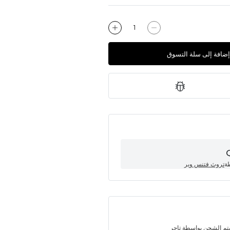
إضافة إلى سلة التسوق
طة
تروث فتنس وير
تم الشحن بواسطة تاجر