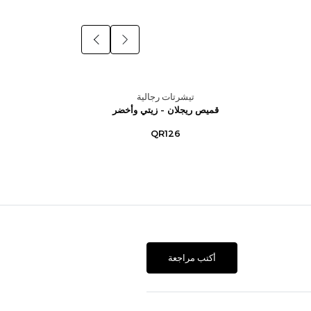
تيشرتات رجالية
قميص ريجلان - زيتي وأخضر
قميص
QR126
أكتب مراجعة