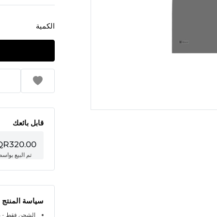
الكمية
قابل بائعك
QR320.00
تم البيع بواس
سياسة المنتج
الشحن فقط - ي