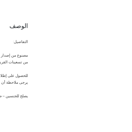
الوصف
التفاصيل:
من تسعينات القرن ا
للحصول على إطلالة vintage أصيلة، نسّقيه مع جينز boyfriend وحذاء atform
يرجى ملاحظة أن ال
يصلح للجنسين – صناعة