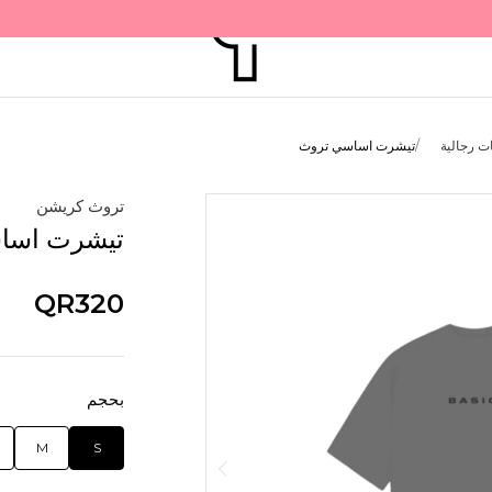
ت رجالية
تيشرت اساسي تروث
تروث كريشن
تيشرت اسا
QR320
بحجم
M
S