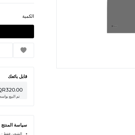
الكمية
قابل بائعك
QR320.00
تم البيع بواس
سياسة المنتج
الشحن فقط - ي