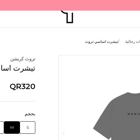
ت رجالية
تيشرت اساسي تروث
تروث كريشن
تيشرت اسا
QR320
بحجم
M
S