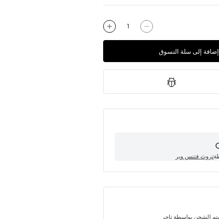
إضافة إلى سلة التسوق
طة
تروث فتنس وير
تم الشحن بواسطة تاجر