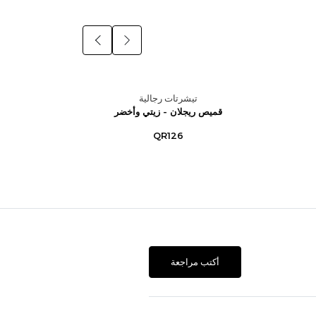
تيشرتات رجالية
قميص ريجلان - زيتي وأخضر
قميص
QR126
أكتب مراجعة