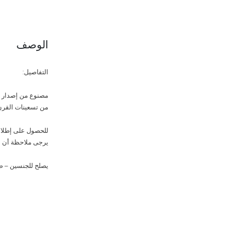
الوصف
التفاصيل:
من تسعينات القرن ا
للحصول على إطلالة vintage أصيلة، نسّقيه مع جينز boyfriend وحذاء atform
يرجى ملاحظة أن ال
يصلح للجنسين – صناعة