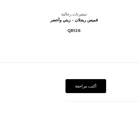
تيشرتات رجالية
قميص ريجلان - زيتي وأخضر
قميص
QR126
أكتب مراجعة