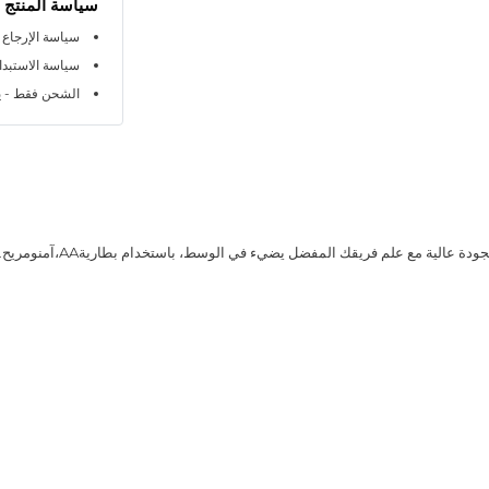
سياسة المنتج
سياسة الإرجاع خلال 
سياسة الاستبدال خلا
الشحن فقط - ي
عالية مع علم فريقك المفضل يضيء في الوسط، باستخدام بطاريةAA،آمنومريح. قابل للغسل