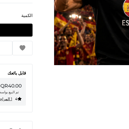
الكمية
قابل بائعك
QR40.00
تم البيع بواس
4
1 المراجعات