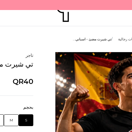
ت رجالية
تي شيرت مضئ - اسباني...
تاجر
تي شيرت مضئ
QR40
بحجم
M
S