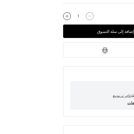
إضافة إلى سلة التسوق
طة
تاجر تريندينغ