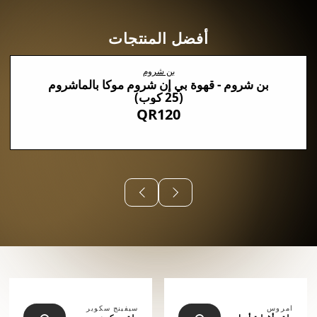
أفضل المنتجات
بن شروم
بن شروم - قهوة بي إن شروم موكا بالماشروم
(25 كوب)
QR120
⠀⠀⠀⠀
امروس
سيفينج سكوير