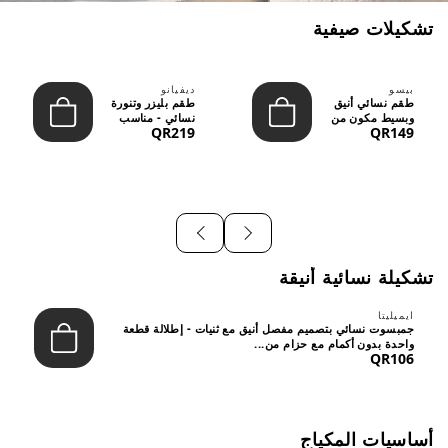
تشكيلات صيفية
بيسو
ديفيانو
طقم نسائي أنيق
طقم بليزر وتنورة
وبسيط مكون من
نسائي - مناسب
QR219
QR149
قطعتين - تصميم
للعمل الرسمي
عصري م...
والسهر...
تشكيلة نسائية أنيقة
ايميليتا
جمبسوت نسائي بتصميم مفصل أنيق مع ثنيات - إطلالة قطعة
واحدة بدون أكمام مع حزام من...
QR106
أساسيات المكياج