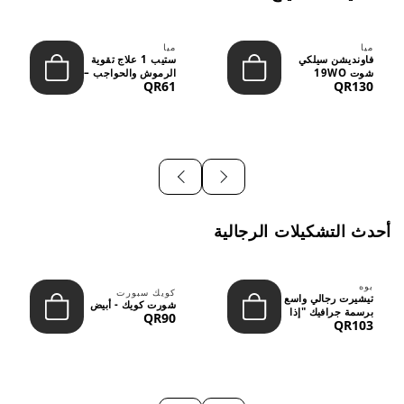
ميا
ميا
فاونديشن سيلكي
ستيب 1 علاج تقوية
شوت 19WO
الرموش والحواجب –
QR61
QR130
ميديوم دارك بدرجة
12 مل
متوسطة إ...
أحدث التشكيلات الرجالية
بوه
كويك سبورت
تيشيرت رجالي واسع
شورت كويك - أبيض
برسمة جرافيك "إذا
QR90
QR103
لم نُعجبك...