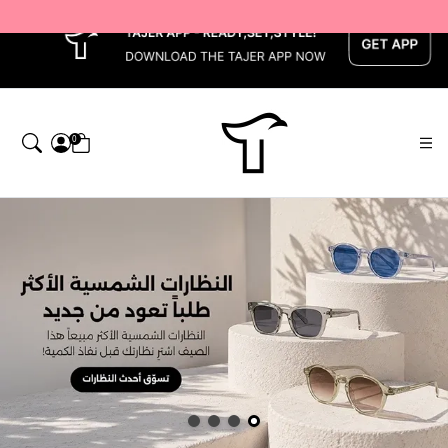
x
0
اجر — Home page default h1 desc