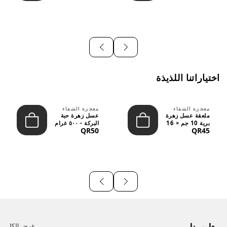
اختياراتنا اللذيذة
معجزة الشفاء
معجزة الشفاء
ملعقة عسل زهرة
عسل زهرة حبة
برية 10 جم × 16
البركة - ٥٠٠ غرام
QR50
QR45
قطعة
عرض الكل