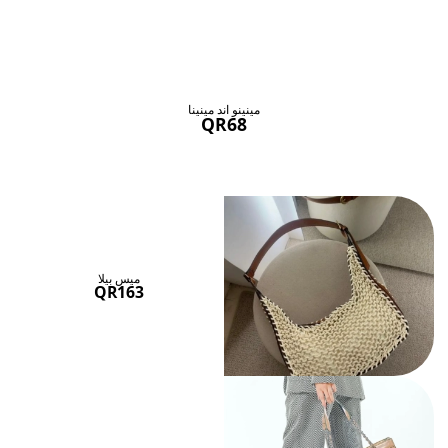
حقائب ستنال اعجابها
عرض الكل
مينينو اند مينينا
QR68
ميس بيلا
QR163