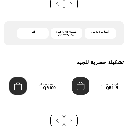
أوسايتو 100 مل
اكستري دي بارفيوم
اس
بريستيج 100مل
تشكيلة حصرية للجيم
ارمي بي ار
ارمي بي ار
QR100
QR115