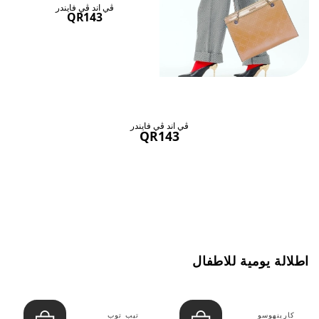
ڤي اند ڤي فايندر
QR143
ڤي اند ڤي فايندر
QR143
اطلالة يومية للاطفال
كارينهوسو
تيب توب