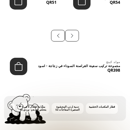
QR51
QR54
⠀
مولد كينج
مجموعة تركيب سفينة القراصنة السوداء في زجاجة - اسود
QR398
قطار المكعبات الخشبية
دمية أرنب المحشوة
مشّاية أطفال 3 في 1
ماكينة فقاع
الصغيرة المفاجآت S2
بتحكم عن بعد - وردي (6
أشهر فأكثر)
أونصات 
الفق