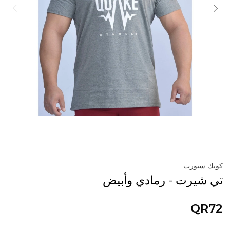
كويك سبورت
تي شيرت - رمادي وأبيض
QR72