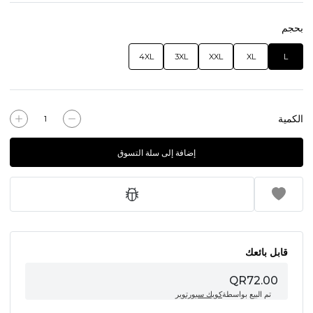
بحجم
4XL
3XL
XXL
XL
L
الكمية
إضافة إلى سلة التسوق
قابل بائعك
QR72.00
تم البيع بواسطة
كويك سبورتوير