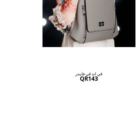
ڤي اند ڤي فايندر
QR143