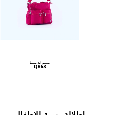
مينينو اند مينينا
QR68
اطلالة يومية للاطفال