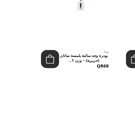
ميا
ميا
بودرة وجه سائبة بلمسة ساتان
(حريرية) – وزن 1...
تشيري بوب 
&NDAS...
QR53
QR68