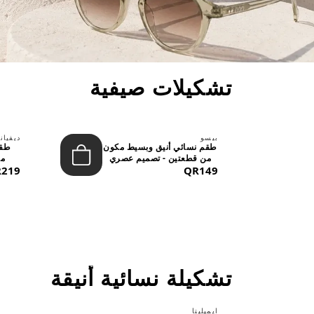
تشكيلات صيفية
بيسو
ديفيان
حد
طقم نسائي أنيق وبسيط مكون
طقم
..
من قطعتين - تصميم عصري
من
QR149
م...
219
تشكيلة نسائية أنيقة
ايميليتا