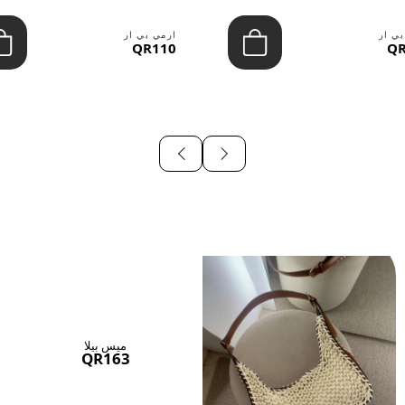
بي ار
ارمي بي ار
QR110
QR
ميس بيلا
QR163