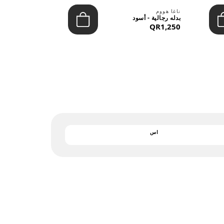
بارجان
ناغا هووم
يشيرت رجالي 
بدله رجالية - أسود
التريكو - قمي
QR1,250
QR122
اس