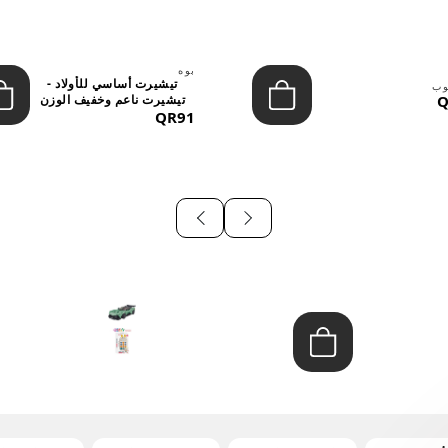
بوه
تيشيرت أساسي للأولاد -
وب
Q
تيشيرت ناعم وخفيف الوزن
QR91
برق...