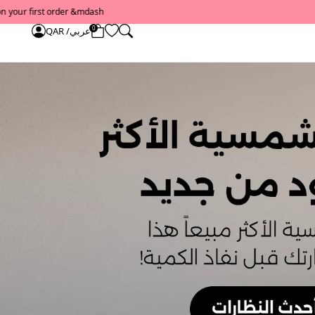
0
عربي/ QAR