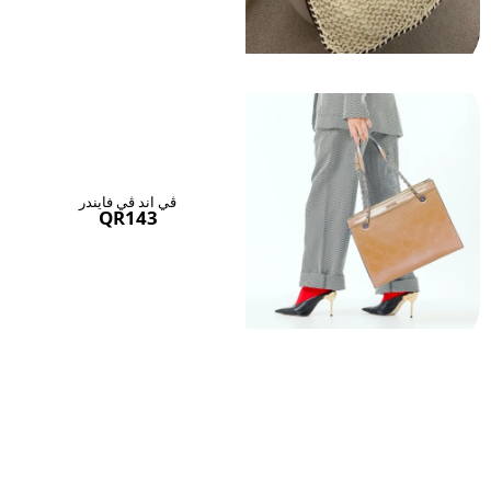
ڤي اند ڤي فايندر
QR143