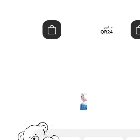
مالوي
مالوي
QR39
QR24