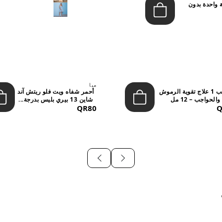
 واحدة بدون
ميا
ستيب 1 علاج تقوية الرموش
أحمر شفاه ويت فلو ريتش آند
والحواجب – 12 مل
شاين 13 بيري بليس بدرجة...
QR80
Q