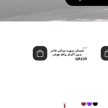
فيم
ليفون
فستان سهرة نسائي فاخر
تنورة نسائية
بدون أكمام بياقة هولتر
بخصر مرتفع وأز
QR229
(ماكس...
QR149