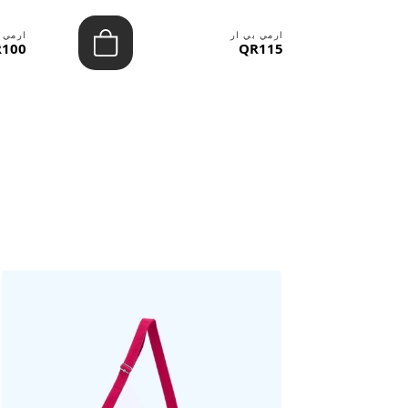
ارمي بي ار
ارمي 
100
QR115
حقائب ستنال اعجابها