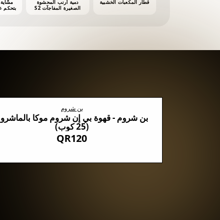
قطار المكعبات الخشبية
دمية أرنب المحشوة
الصغيرة المفاجآت S2
أش
بن شروم
روم السوداء مع 5 أنواع من الفطر
بن شروم - قهوة بي إن شروم موكا بالماشرو
(25 كوب)
QR120