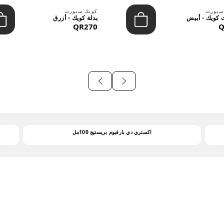
سبورت
كويك سبورت
كويك - أبيض
بدلة كويك - أزرق
QR270
Q
اكستري دي بارفيوم بريستيج 100مل