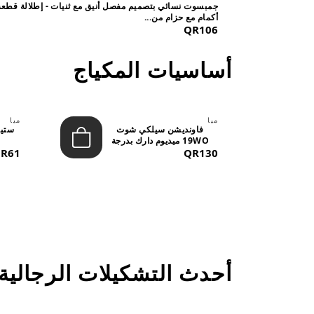
جمبسوت نسائي بتصميم مفصل أنيق مع ثنيات - إطلالة قطعة
أكمام مع حزام من...
QR106
أساسيات المكياج
ميا
ميا
فاونديشن سيلكي شوت
19WO ميديوم دارك بدرجة
QR130
متوسطة إ...
R61
أحدث التشكيلات الرجالية