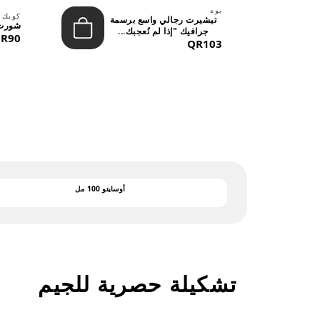
بوه
لينة
كويك 
تيشيرت رجالي واسع برسمة
شورت 
جرافيك "إذا لم نُعجبك...
R90
QR103
أوسايتو 100 مل
تشكيلة حصرية للجيم