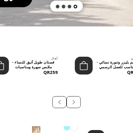
و
أهال
 بليزر وتنورة نسائي -
فستان طويل أنيق للنساء -
اسب للعمل الرسمي
ملابس سهرة ومناسبات
QR
والسهر...
QR259
رسمية...