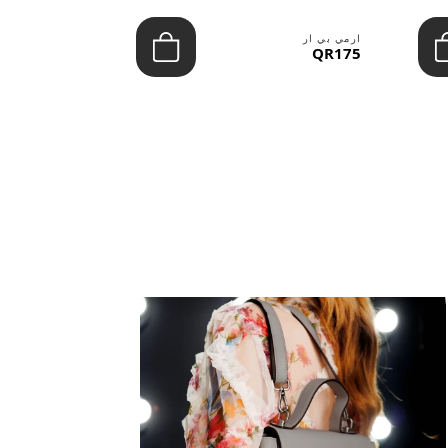
ارمي بي ار
ارمي بي ار
QR100
QR175
عرض الكل