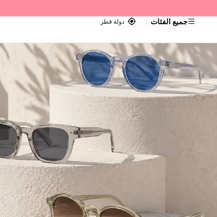
جميع الفئات
دولة قطر
اجر — Home page default h1 desc