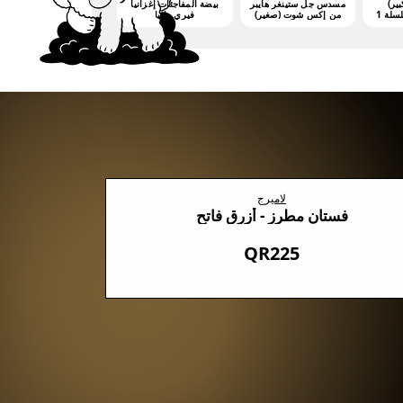
بير)
مسدس جل ستينغر هايبر
بيضة المفاجئات إغزانيا
من إكس شوت (صغير)
فيري مانيا
(3000 جيليت)
لاميرج
فستان مطرز - أزرق فاتح
QR225