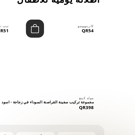
كارينهوسو
تيب ت
R51
QR54
⠀
مولد كينج
مجموعة تركيب سفينة القراصنة السوداء في زجاجة - اسود
QR398