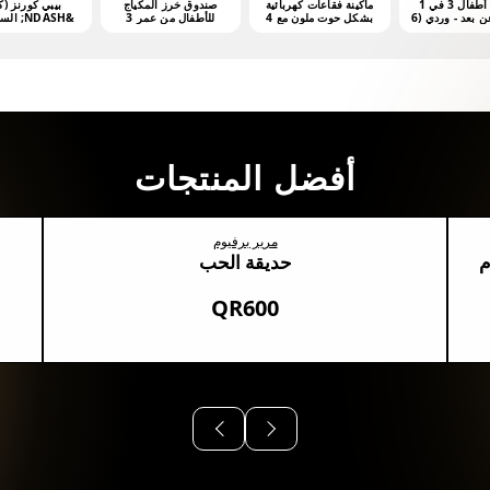
مشّاية أطفال 3 في 1
ماكينة فقاعات كهربائية
صندوق خرز المكياج
بيبي كورنز (ك
بتحكم عن بعد - وردي (6
بشكل حوت ملون مع 4
للأطفال من عمر 3
&NDASH; السلسلة 1
هر فأكثر)
أونصات من محلول
سنوات فما فوق
الفقاعات
أفضل المنتجات
مرير برفيوم
م
حديقة الحب
QR600