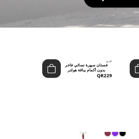
فيم
ليفون
فستان سهرة نسائي فاخر
تنورة نسائية
بدون أكمام بياقة هولتر
بخصر مرتفع وأز
QR229
(ماكس...
QR149