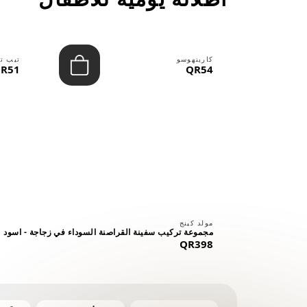
كارينهوسو
تيب ت
R51
QR54
⠀
مولد كينج
مجموعة تركيب سفينة القراصنة السوداء في زجاجة - اسود
QR398