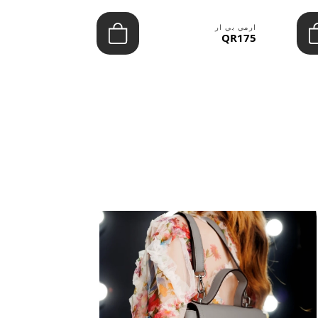
ارمي بي ار
ارمي بي ار
QR100
QR175
عرض الكل