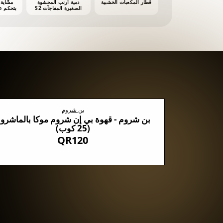
قطار المكعبات الخشبية
دمية أرنب المحشوة
الصغيرة المفاجآت S2
أش
بن شروم
روم السوداء مع 5 أنواع من الفطر
بن شروم - قهوة بي إن شروم موكا بالماشرو
(25 كوب)
QR120