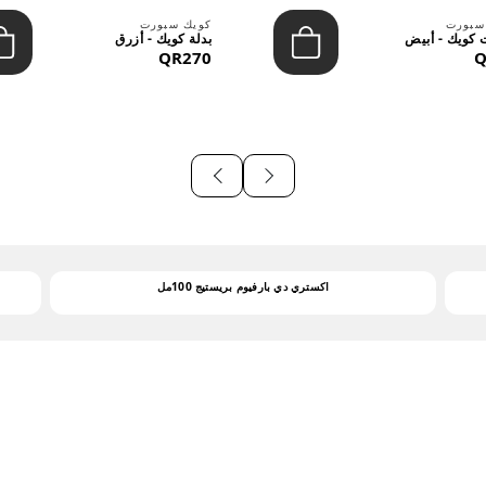
سبورت
كويك سبورت
كويك - أبيض
بدلة كويك - أزرق
QR270
Q
اكستري دي بارفيوم بريستيج 100مل