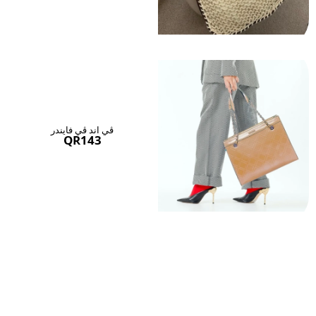
ڤي اند ڤي فايندر
QR143