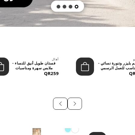
و
أهال
 بليزر وتنورة نسائي -
فستان طويل أنيق للنساء -
اسب للعمل الرسمي
ملابس سهرة ومناسبات
QR
والسهر...
QR259
رسمية...