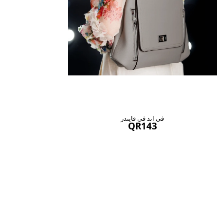
ڤي اند ڤي فايندر
QR143