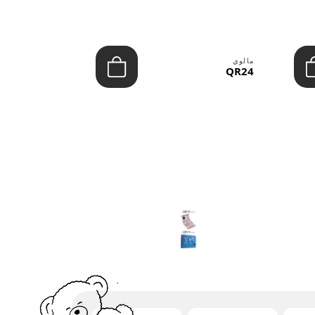
مالوي
مالوي
QR39
QR24