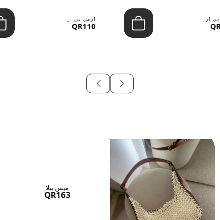
بي ار
ارمي بي ار
QR110
QR
ميس بيلا
QR163