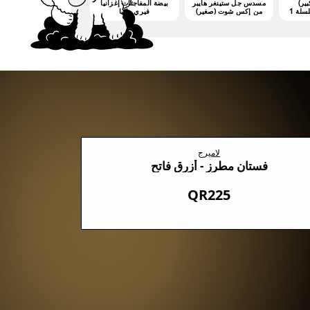
بير)
مسدس جل ستينغر هايبر
بيضة المفاجئات إغزانيا
من إكس شوت (صغير)
فيري مانيا
(3000 جيليت)
لاميرج
فستان مطرز - أزرق فاتح
QR225