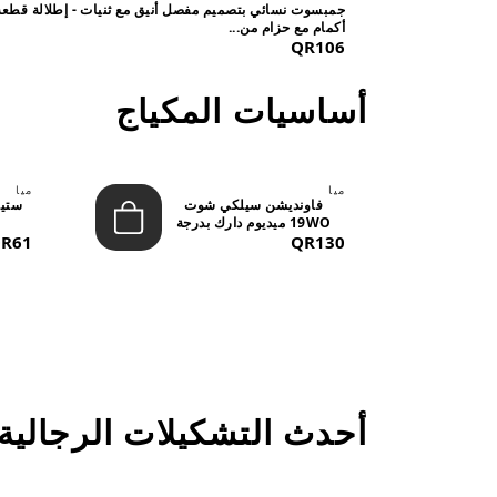
جمبسوت نسائي بتصميم مفصل أنيق مع ثنيات - إطلالة قطعة
أكمام مع حزام من...
QR106
أساسيات المكياج
ميا
ميا
فاونديشن سيلكي شوت
19WO ميديوم دارك بدرجة
QR130
متوسطة إ...
R61
أحدث التشكيلات الرجالية