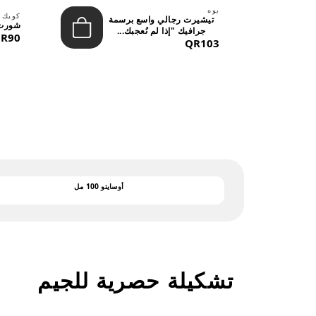
بوه
لينة
كويك 
تيشيرت رجالي واسع برسمة
شورت 
جرافيك "إذا لم نُعجبك...
R90
QR103
أوسايتو 100 مل
تشكيلة حصرية للجيم