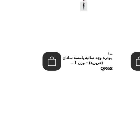
ميا
ميا
بودرة وجه سائبة بلمسة ساتان
(حريرية) – وزن 1...
تشيري بوب 
&NDAS...
QR53
QR68