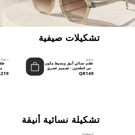
تشكيلات صيفية
بيسو
ديفيان
حد
طقم نسائي أنيق وبسيط مكون
طقم
..
من قطعتين - تصميم عصري
من
QR149
م...
219
تشكيلة نسائية أنيقة
ايميليتا