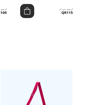
ارمي بي ار
ارمي 
100
QR115
حقائب ستنال اعجابها