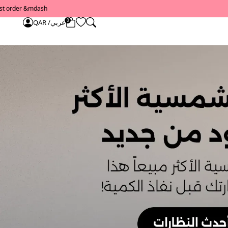
0
عربي/ QAR