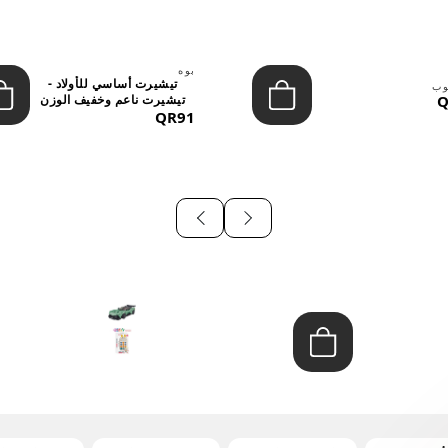
بوه
تيشيرت أساسي للأولاد -
وب
Q
تيشيرت ناعم وخفيف الوزن
QR91
برق...