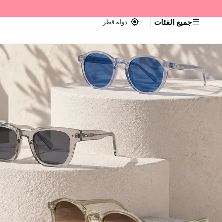
جميع الفئات
دولة قطر
اجر — Home page default h1 desc