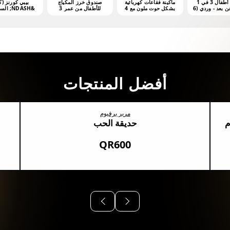
مشّاية أطفال 3 في 1
ماكينة فقاعات كهربائية
صندوق خرز المكياج
بيبي كورنز (ك
بتحكم عن بعد - وردي (6
بشكل حوت ملون مع 4
للأطفال من عمر 3
&NDASH; السلسلة 1
هر فأكثر)
أونصات من محلول
سنوات فما فوق
الفقاعات
أفضل المنتجات
مرير برفيوم
م
حديقة الحب
QR600