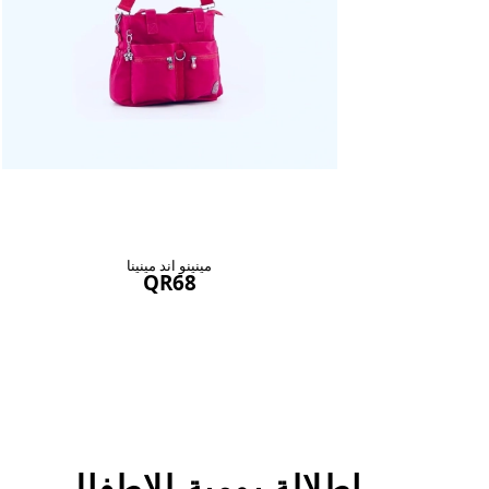
مينينو اند مينينا
QR68
اطلالة يومية للاطفال