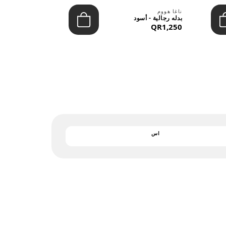
بارجان
ناغا هووم
يشيرت رجالي 
بدله رجالية - أسود
التريكو - قمي
QR1,250
QR122
اس