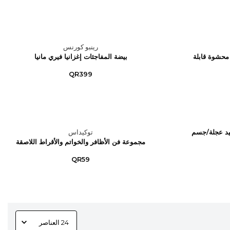
رينبو كورنس
محشوة قابلة
بيضة المفاجئات إغزانيا فيري مانيا
QR399
اك سكاليد عجلة/جسم
توكيداس
مجموعة فن الأظافر والخواتم والأقراط اللاصقة
QR59