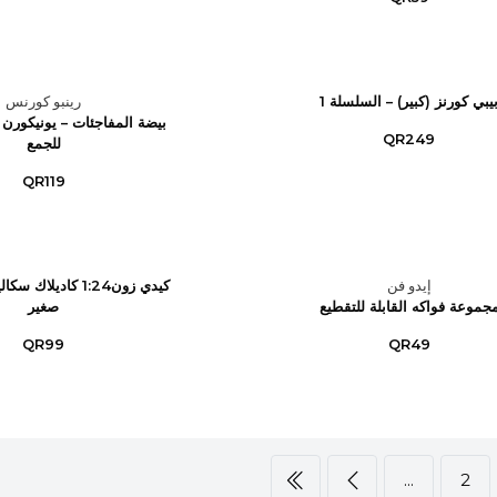
يبي كورنز (كبير) – السلسلة 1
رينبو كورنس
بيضة المفاجئات – يونيكورن 
QR249
للجمع
QR119
إيدو فن
كيدي زون1:24 كاديل
جموعة فواكه القابلة للتقطيع
صغير
QR99
QR49
...
2