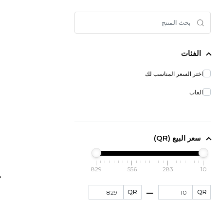
الفئات
اختر السعر المناسب لك
العاب
سعر البيع (QR)
829
556
283
10
م
QR
QR