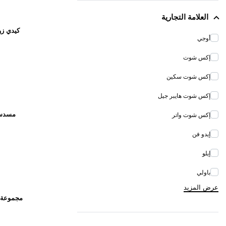
العلامة التجارية
أوجي
إكس شوت
إكس شوت سكين
إكس شوت هايبر جيل
مسدس 
إكس شوت واتر
إيدو فن
إيلو
باولي
عرض المزيد
بيبي-إنن
تراك