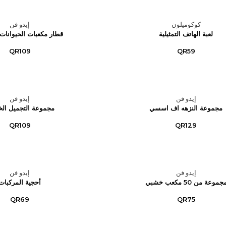
كوكوميلون
إيدو فن
لعبة الهاتف التمثيلية
قطار مكعبات الحيوانات 
QR109
QR59
إيدو فن
إيدو فن
مجموعة النزهه اف اسسي
مجموعة التجميل الخ
QR109
QR129
إيدو فن
إيدو فن
جموعة من 50 مكعب خشبي
أحجية المركبات
QR69
QR75