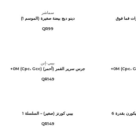
سماشر
دينو ديج بيضة صغيرة (الموسم 1)
QR99
بيبي-إنن
جرس سرير القمر (أحمر) (Cpc، Gcc) 0M+
QR149
لعبة ركوب كهربائية بشكل يونيكورن بقدرة 6
بيبي كورنز (صغير) – السلسلة 1
QR149