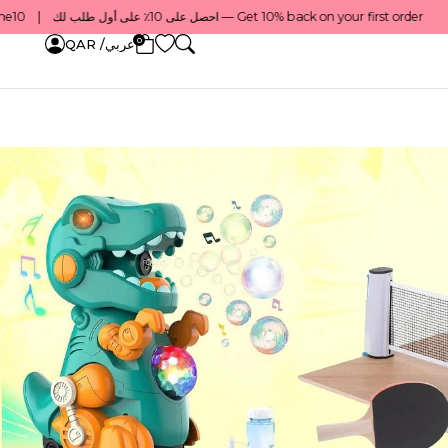
Get 10% back on your first order — احصل على 10٪ على أول طلب لك    |    Use code: Welcome10 — استخدم الرمز: Welcome10    |    Order before 1 PM for same-day delivery in Qatar — اطلب قبل الساعة 1 ظهرًا للتوصيل في نفس اليوم داخل قطر
0
عربي/ QAR