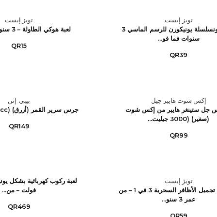
تويز إيست
تويز إيست
كيدي زونسلسلة يونيكورن للرسم الماسي 3
لعبة هوكي الطاولة – 3 سنوات فما فوق
سنوات فما فو...
QR15
QR39
إكس شوت هايبر جيل
بيبي-إنن
جل ستينغر هايبر من إكس شوت
جرس سرير القمر (أزرق) (Cpc، Gcc) 0M+
(صغير) (3000 جيليت...
QR149
QR99
تويز إيست
مجموعة تجميل الأظافر السحرية 3 في 1 – من
فولت – من...
عمر 3 سنو...
QR469
QR59