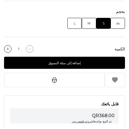
بحجم
L
M
S
xs
الكمية
إضافة إلى سلة التسوق
قابل بائعك
QR368.00
تم البيع بواسطة
تروث فتنس وير