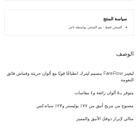
سياسة المنتج
الشحن فقط - يتم الشحن بواسطة تاجر
الوصف
ليغينز FareFlow مصمم ليترك انطباعًا قويًا مع ألوان جريئة وقماش فائق
النعومة
متوفر بـ٥ ألوان رائعة و٤ مقاسات
مصنوع من مزيج أنيق من ٧٧٪ بوليستر و٢٣٪ سباندكس
مثالي لإبراز ذوقكِ الأنيق والمميز