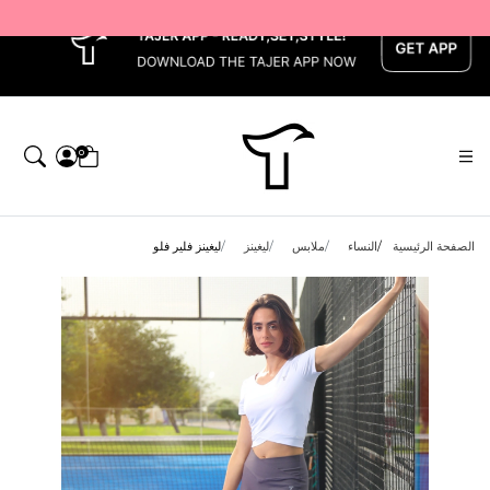
x
0
الصفحة الرئيسية
النساء
ملابس
ليغينز
ليغينز فلير فلو