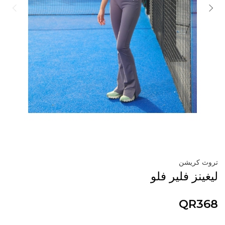
تروث كريشن
ليغينز فلير فلو
QR368