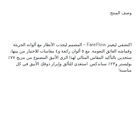
وصف المنتج:
اكتشفي ليغينز FareFlow – المصمم ليجذب الأنظار مع ألوانه الجريئة
وقماشه الفائق النعومة. مع ٥ ألوان رائعة و٤ مقاسات للاختيار من بينها،
ستجدين بالتأكيد المقاس المثالي لهذا الزي الأنيق المصنوع من مزيج ٧٧٪
بوليستر و٢٣٪ سباندكس. استعدي للتألق وإبراز ذوقكِ الأنيق في كل
مناسبة!