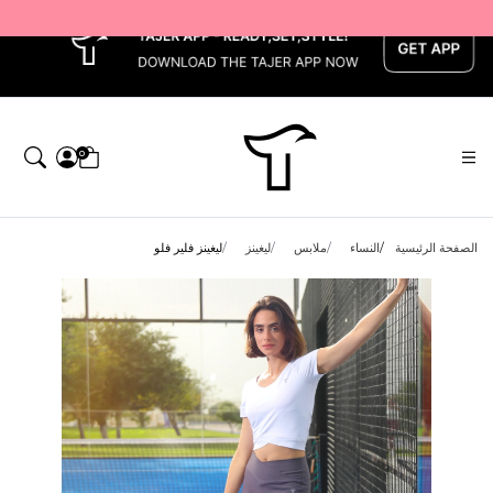
x
0
الصفحة الرئيسية
النساء
ملابس
ليغينز
ليغينز فلير فلو