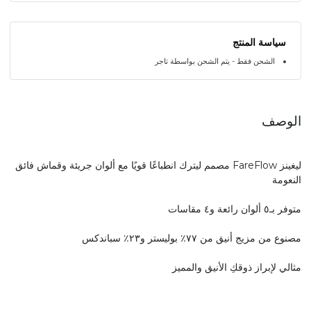
سياسة المنتج
الشحن فقط - يتم الشحن بواسطة تاجر
الوصف
ليغينز FareFlow مصمم ليترك انطباعًا قويًا مع ألوان جريئة وقماش فائق
النعومة
متوفر بـ٥ ألوان رائعة و٤ مقاسات
مصنوع من مزيج أنيق من ٧٧٪ بوليستر و٢٣٪ سباندكس
مثالي لإبراز ذوقكِ الأنيق والمميز