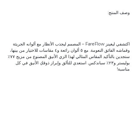
وصف المنتج:
اكتشفي ليغينز FareFlow – المصمم ليجذب الأنظار مع ألوانه الجريئة
وقماشه الفائق النعومة. مع ٥ ألوان رائعة و٤ مقاسات للاختيار من بينها،
ستجدين بالتأكيد المقاس المثالي لهذا الزي الأنيق المصنوع من مزيج ٧٧٪
بوليستر و٢٣٪ سباندكس. استعدي للتألق وإبراز ذوقكِ الأنيق في كل
مناسبة!