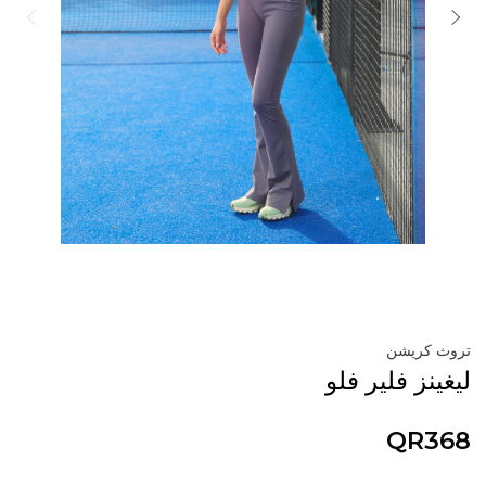
تروث كريشن
ليغينز فلير فلو
QR368