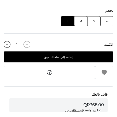
بحجم
L
M
S
xs
الكمية
إضافة إلى سلة التسوق
قابل بائعك
QR368.00
تم البيع بواسطة
تروث فتنس وير