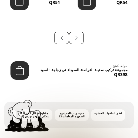
QR51
QR54
⠀
مولد كينج
مجموعة تركيب سفينة القراصنة السوداء في زجاجة - اسود
QR398
قطار المكعبات الخشبية
دمية أرنب المحشوة
مشّاية أطفال 3 في 1
ماكينة فقاع
الصغيرة المفاجآت S2
بتحكم عن بعد - وردي (6
أشهر فأكثر)
أونصات 
الفق