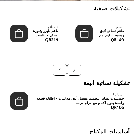
تشكيلات صيفية
بيسو
ديفيانو
طقم نسائي أنيق
طقم بليزر وتنورة
وبسيط مكون من
نسائي - مناسب
QR219
QR149
قطعتين - تصميم
للعمل الرسمي
عصري م...
والسهر...
تشكيلة نسائية أنيقة
ايميليتا
جمبسوت نسائي بتصميم مفصل أنيق مع ثنيات - إطلالة قطعة
واحدة بدون أكمام مع حزام من...
QR106
أساسيات المكياج