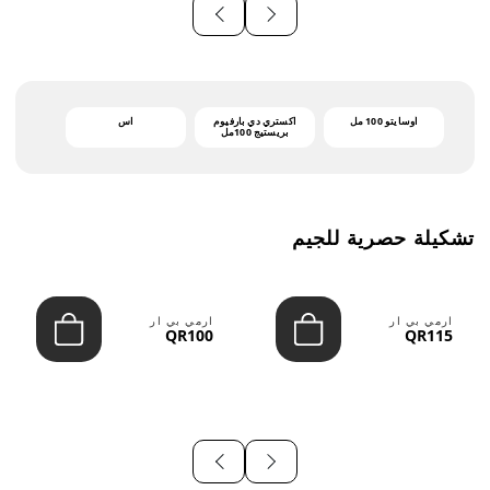
أوسايتو 100 مل
اكستري دي بارفيوم
اس
بريستيج 100مل
تشكيلة حصرية للجيم
ارمي بي ار
ارمي بي ار
QR100
QR115