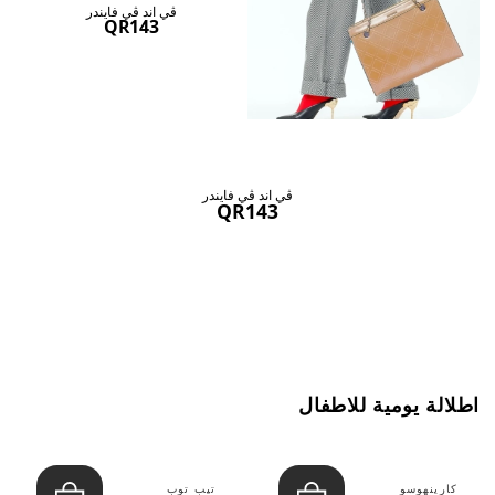
ڤي اند ڤي فايندر
QR143
ڤي اند ڤي فايندر
QR143
اطلالة يومية للاطفال
كارينهوسو
تيب توب