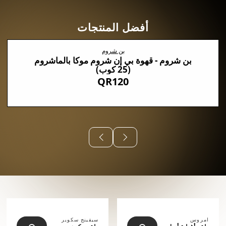
أفضل المنتجات
بن شروم
بن شروم - قهوة بي إن شروم موكا بالماشروم
(25 كوب)
QR120
⠀⠀⠀⠀
امروس
سيفينج سكوير