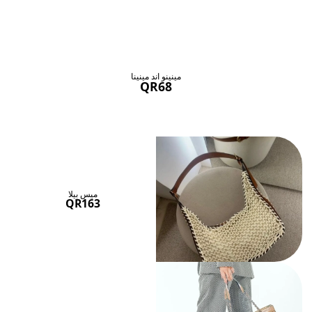
حقائب ستنال اعجابها
عرض الكل
مينينو اند مينينا
QR68
ميس بيلا
QR163