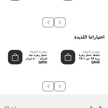
اختياراتنا اللذيذة
معجزة الشفاء
معجزة الشفاء
ملعقة عسل زهرة
عسل زهرة حبة
برية 10 جم × 16
البركة - ٥٠٠ غرام
QR50
QR45
قطعة
عرض الكل