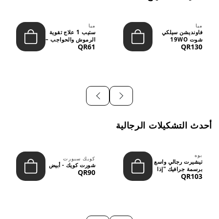
ميا
ميا
فاونديشن سيلكي
ستيب 1 علاج تقوية
شوت 19WO
الرموش والحواجب –
QR61
QR130
ميديوم دارك بدرجة
12 مل
متوسطة إ...
أحدث التشكيلات الرجالية
بوه
كويك سبورت
تيشيرت رجالي واسع
شورت كويك - أبيض
برسمة جرافيك "إذا
QR90
QR103
لم نُعجبك...