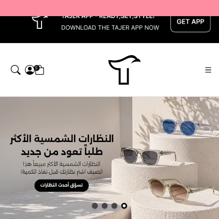
x
0
اجر — Home page default h1 desc