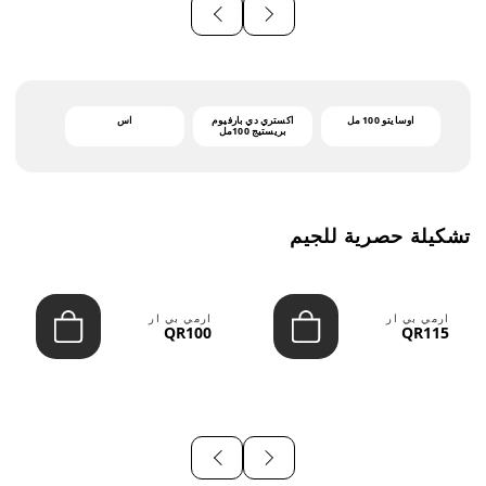
أوسايتو 100 مل
اكستري دي بارفيوم
اس
بريستيج 100مل
تشكيلة حصرية للجيم
ارمي بي ار
ارمي بي ار
QR100
QR115