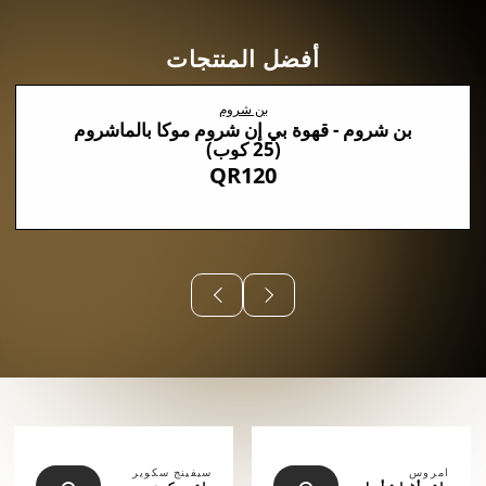
أفضل المنتجات
بن شروم
بن شروم - قهوة بي إن شروم موكا بالماشروم
(25 كوب)
QR120
⠀⠀⠀⠀
امروس
سيفينج سكوير