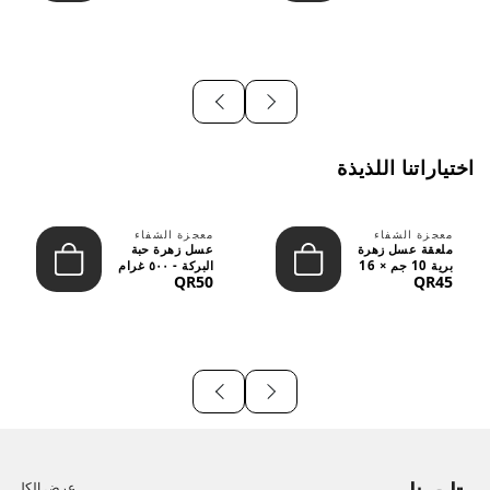
اختياراتنا اللذيذة
معجزة الشفاء
معجزة الشفاء
ملعقة عسل زهرة
عسل زهرة حبة
برية 10 جم × 16
البركة - ٥٠٠ غرام
QR50
QR45
قطعة
عرض الكل