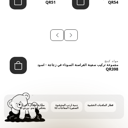
QR51
QR54
⠀
مولد كينج
مجموعة تركيب سفينة القراصنة السوداء في زجاجة - اسود
QR398
قطار المكعبات الخشبية
دمية أرنب المحشوة
مشّاية أطفال 3 في 1
ماكينة فقاع
الصغيرة المفاجآت S2
بتحكم عن بعد - وردي (6
أشهر فأكثر)
أونصات 
الفق