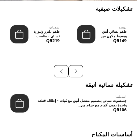
تشكيلات صيفية
بيسو
ديفيانو
طقم نسائي أنيق
طقم بليزر وتنورة
وبسيط مكون من
نسائي - مناسب
QR219
QR149
قطعتين - تصميم
للعمل الرسمي
عصري م...
والسهر...
تشكيلة نسائية أنيقة
ايميليتا
جمبسوت نسائي بتصميم مفصل أنيق مع ثنيات - إطلالة قطعة
واحدة بدون أكمام مع حزام من...
QR106
أساسيات المكياج