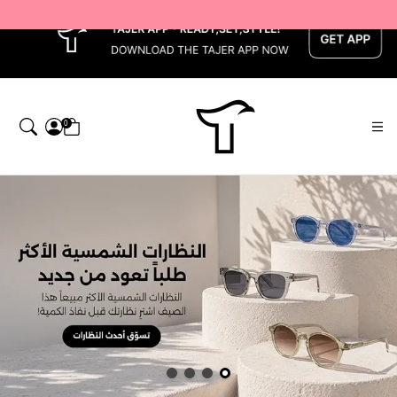
x
0
اجر — Home page default h1 desc