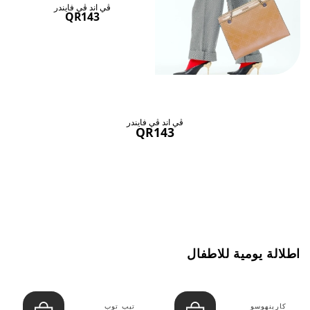
ڤي اند ڤي فايندر
QR143
ڤي اند ڤي فايندر
QR143
اطلالة يومية للاطفال
كارينهوسو
تيب توب