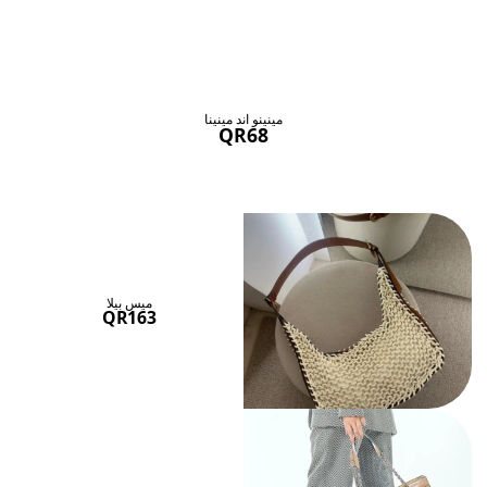
حقائب ستنال اعجابها
عرض الكل
مينينو اند مينينا
QR68
ميس بيلا
QR163