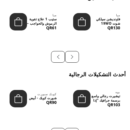
ميا
ميا
فاونديشن سيلكي
ستيب 1 علاج تقوية
شوت 19WO
الرموش والحواجب –
QR61
QR130
ميديوم دارك بدرجة
12 مل
متوسطة إ...
أحدث التشكيلات الرجالية
بوه
كويك سبورت
تيشيرت رجالي واسع
شورت كويك - أبيض
برسمة جرافيك "إذا
QR90
QR103
لم نُعجبك...