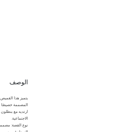
الوصف
يتميز هذا القميص
المصممة خصيصًا تجع
ارتديه مع بنطلون أ
الاجتماعية.
نوع القصة: مصممة 
النمط: غير رسمي 