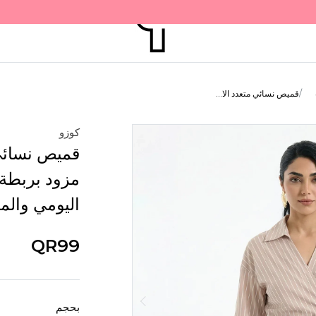
قميص نسائي متعدد الا...
كوزو
قميص نسائي
مزود بربطة 
اليومي والمن
QR99
بحجم