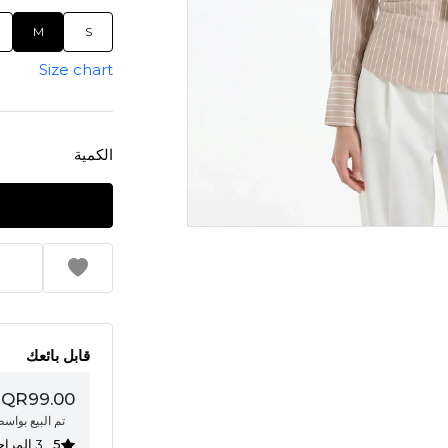
M
S
Size chart
الكمية
قابل بائعك
QR99.00
تم البيع بواس
5
3 المراجعات