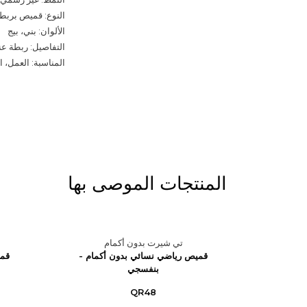
النوع: قميص بربط
الألوان: بني، بيج
التفاصيل: ربطة ع
المناسبة: العمل، ا
المنتجات الموصى بها
تي شيرت بدون أكمام
ومه
قميص رياضي نسائي بدون أكمام -
قمي
بنفسجي
QR48