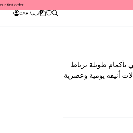
Get 10% back on your first order — احصل عل
0
عربي/ QAR
بأكمام طويلة برباط
لات أنيقة يومية وعصرية