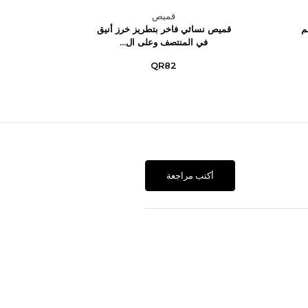
قميص
م
قميص نسائي فاخر بتطريز خرز أنيق
كيمونو 
في المنتصف وعلى ال...
QR82
أكتب مراجعة