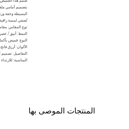
صُمم هذا القميص ذ
بتصميم أمامي ملفو
البسيطة وخفة وزنه، 
تُضفي لمسة راقية
نوع المقاس: مقا
النمط: أنيق / عص
النوع: قميص بأكما
الألوان: أزرق فات
التفاصيل: تصميم أ
المناسبة: للارتداء
المنتجات الموصى بها