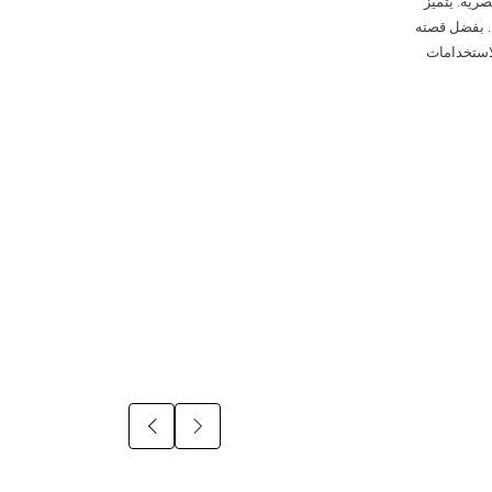
رية. يتميز
ء. بفضل قصته
الاستخدامات