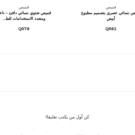
قميص
قميص
ص نسائي عصري بتصميم مطبوع
قميص شتوي نسائي دافئ – ناع
أبيض
ومتعدد الاستخدامات للط...
QR78
QR82
كن أول من يكتب تعليقا!