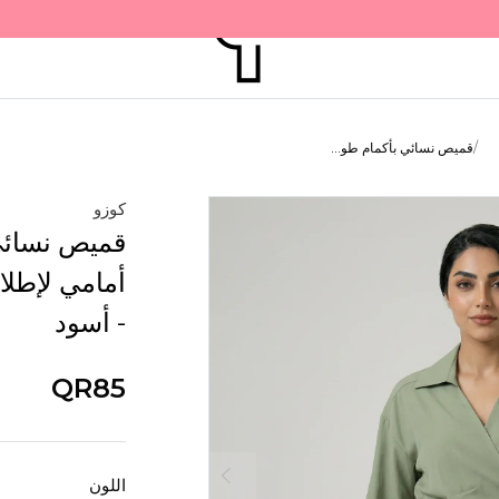
قميص نسائي بأكمام طو...
كوزو
قميص نسائي 
أمامي لإطلا
- أسود
QR85
اللون