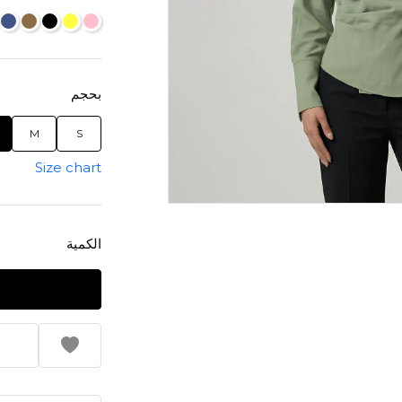
بحجم
M
S
Size chart
الكمية