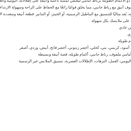
و الأكمام الطويلة برباط أمامي ليضفي لمسة ناعمة وأنيقة على إطلالاتك اليومية والعص
ف أنيق مع رباط جانبي، مما يخلق قوامًا رائعًا مع الحفاظ على الراحة وسهولة الارتدا
يُعد مثاليًا للتنسيق مع البناطيل الرسمية، أو الجينز، أو التنانير. قطعة أنيقة ومتعددة 
 على ملابسك بكل سهولة.
س عادي
ري
م طويلة
ح، أسود، كريمي، بني، كحلي، أخضر زيتوني، أخضر فاتح، أبيض، وردي، أصفر
مامي ملفوف، رباط جانبي، أكمام طويلة، قصة أنيقة وبسيطة
 اليومي، العمل، النزهات، الإطلالات العصرية، تنسيق الملابس غير الرسمية