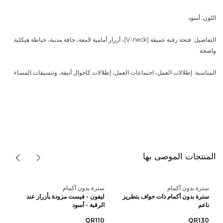
اللون: أسود
التفاصيل: فتحة رقبة عميقة (V-neck)، أزرار أمامية لامعة، حافة مدببة، خياطة هيكلية
واضحة
المناسبة: إطلالات العمل، اجتماعات العمل، إطلالات كاجوال أنيقة، وتنسيقات المساء
المنتجات الموصى بها
سترة بدون أكمام
سترة بدون أكمام
سترة بدون أكمام ذات حواف بتطريز
ليفون - فيست مزودة بأزرار عند
ناعم
الرقبة - أسود
QR110
QR130