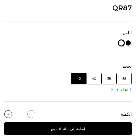
QR87
اللون
بحجم
42
40
38
36
Size chart
الكمية
إضافة إلى سلة التسوق