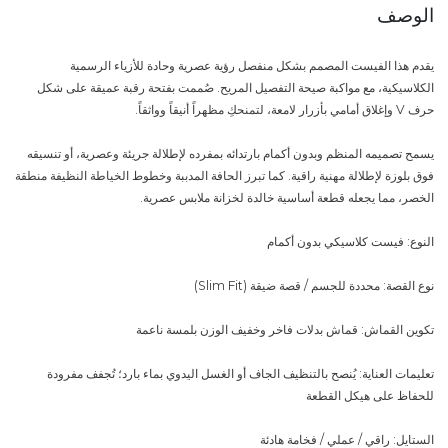
الوصف
يقدم هذا الفيست المصمم بشكل منفصل رؤية عصرية وحادة للأزياء الرسمية
الكلاسيكية، مع مواكبة صيحة التفصيل المريح. صُممت بفتحة رقبة عميقة على شكل
حرف V وإغلاق أمامي بأزرار لامعة، لتمنحكِ مظهراً أنيقاً وواثقاً.
يسمح تصميمه المنظم وبدون أكمام بارتدائه بمفرده لإطلالة جريئة وعصرية، أو تنسيقه
فوق بلوزة لإطلالة مهنية راقية. كما تبرز الحافة المدببة وخطوط الخياطة النظيفة منطقة
الخصر، مما يجعله قطعة أساسية خالدة لخزانة ملابس عصرية.
النوع: فيست كلاسيكي بدون أكمام
نوع القصة: محددة للجسم / قصة ضيقة (Slim Fit)
تكوين القماش: قماش بدلات فاخر وخفيف الوزن بلمسة ناعمة
تعليمات العناية: يُنصح بالتنظيف الجاف أو الغسل اليدوي بماء بارد؛ تُجفف مفرودة
للحفاظ على هيكل القطعة
الستايل: راقي / عملي / فخامة هادئة