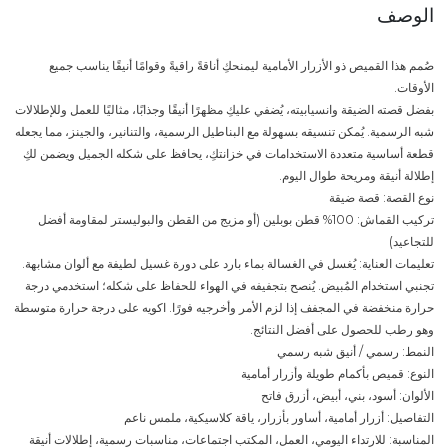
الوصف
صُمم هذا القميص ذو الأزرار الأمامية ليمنحكِ أناقةً راقيةً وقوامًا أنيقًا يناسب جميع
الأوقات.
بفضل قصته الضيقة وانسيابيته، يُضفي عليكِ مظهرًا أنيقًا وجذابًا، مثاليًا للعمل وللإطلالات
شبه الرسمية. يُمكن تنسيقه بسهولة مع البناطيل الرسمية، والتنانير، والجينز، مما يجعله
قطعة أساسية متعددة الاستخدامات في خزانتكِ، يحافظ على شكله الجميل ويضمن لكِ
إطلالة أنيقة ومريحة طوال اليوم.
نوع القصة: قصة ضيقة
تركيب القماش: 100% قطن بوبلين (أو مزيج من القطن والبوليستر لمقاومة أفضل
للتجاعيد)
تعليمات العناية: يُغسل في الغسالة بماء بارد على دورة غسيل لطيفة مع ألوان مشابهة.
تجنبي استخدام المُبيض. يُنصح بتجفيفه في الهواء للحفاظ على شكله؛ استخدمي درجة
حرارة منخفضة في المجفف إذا لزم الأمر وأخرجيه فورًا. اكويه على درجة حرارة متوسطة
وهو رطب للحصول على أفضل النتائج.
النمط: رسمي / أنيق شبه رسمي
النوع: قميص بأكمام طويلة وأزرار أمامية
الألوان: أسود، بني، أبيض، أزرق فاتح
التفاصيل: أزرار أمامية، أساور بأزرار، ياقة كلاسيكية، ملمس ناعم
المناسبة: للارتداء اليومي، العمل، المكتب اجتماعات، مناسبات رسمية، إطلالات أنيقة