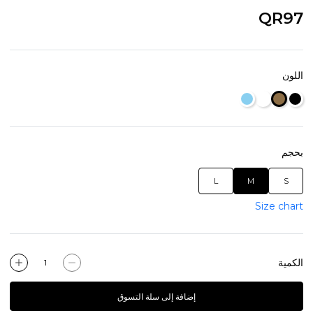
QR97
اللون
بحجم
L
M
S
Size chart
الكمية
إضافة إلى سلة التسوق