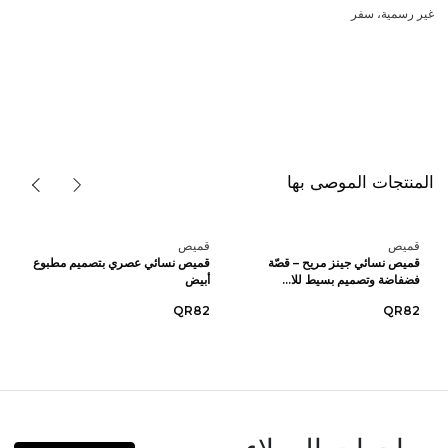
غير رسمية، سفر
المنتجات الموصى بها
قميص
قميص
قميص نسائي جينز مريح – قصّة
قميص نسائي عصري بتصميم مطبوع
فضفاضة وتصميم بسيط للا...
أبيض
QR82
QR82