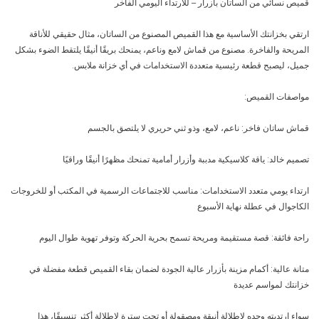
قميص نسائي من الساتان بأزرار – للارتداء اليومي الفاخر
ارتقي بخزانتك الأساسية مع هذا القميص المصنوع من الساتان، مثال حقيقي للأناقة
المريحة والفاخرة. مصنوع من قماش لامع وناعم، يمنحك بريقًا أنيقًا يلتقط الضوء بشكل
جميل، ليصبح قطعة رئيسية متعددة الاستخدامات في أي خزانة ملابس.
مواصفات القميص:
قماش ساتان فاخر: ناعم، لامع، وذو ثني حريري لا يلتصق بالجسم
تصميم خالد: ياقة كلاسيكية مدببة وأزرار أمامية تمنحك مظهرًا أنيقًا وراقيًا
ارتداء يومي متعدد الاستخدامات: مناسب للاجتماعات الرسمية في المكتب أو للخروجات
الكاجوال في عطلة نهاية الأسبوع
راحة فائقة: قصة مستقيمة ومريحة تسمح بحرية الحركة وتوفر تهوية طوال اليوم
متانة عالية: أكمام مزينة بأزرار عالية الجودة لضمان بقاء القميص قطعة مفضلة في
خزانتك لمواسم عديدة
سواء ارتديتِه وحده لإطلالة أنيقة ومصقولة أو تحت سترة لإطلالة أكثر تنسيقًا، هذا