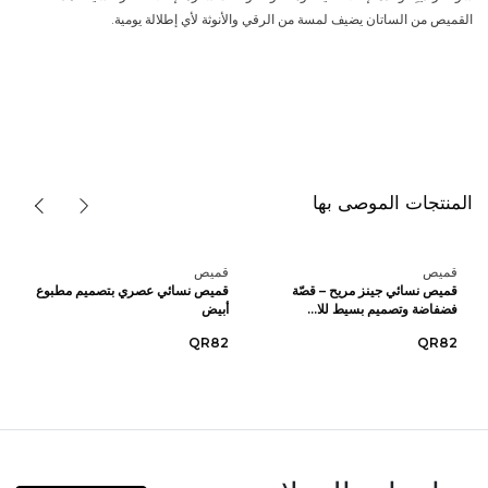
القميص من الساتان يضيف لمسة من الرقي والأنوثة لأي إطلالة يومية.
المنتجات الموصى بها
قميص
قميص
قميص نسائي جينز مريح – قصّة
قميص نسائي عصري بتصميم مطبوع
فضفاضة وتصميم بسيط للا...
أبيض
QR82
QR82