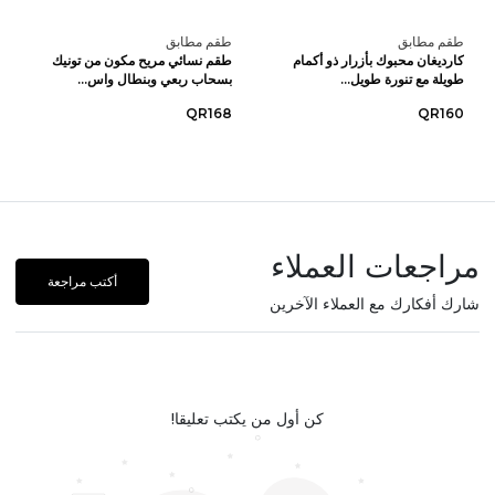
طقم مطابق
طقم مطابق
كارديغان محبوك بأزرار ذو أكمام
طقم نسائي مريح مكون من تونيك
طويلة مع تنورة طويل...
بسحاب ربعي وبنطال واس...
QR168
QR160
مراجعات العملاء
أكتب مراجعة
شارك أفكارك مع العملاء الآخرين
كن أول من يكتب تعليقا!