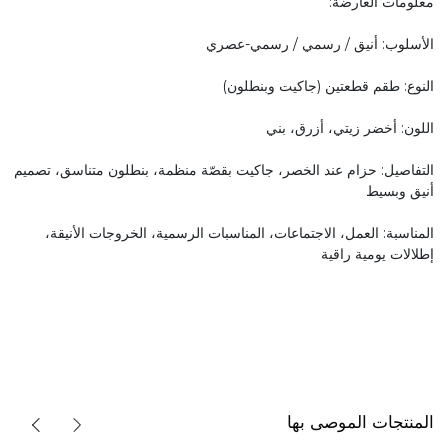
معلومات العارضة:
الأسلوب: أنيق / رسمي / رسمي-عصري
النوع: طقم قطعتين (جاكيت وبنطلون)
اللون: أخضر زيتي، أزرق، بني
التفاصيل: حزام عند الخصر، جاكيت بقصّة منظمة، بنطلون متناسق، تصميم
أنيق وبسيط
المناسبة: العمل، الاجتماعات، المناسبات الرسمية، الخروجات الأنيقة،
إطلالات يومية راقية
المنتجات الموصى بها