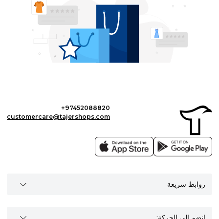
+97452088820
customercare@tajershops.com
روابط سريعة
انضم إلى الحركة: