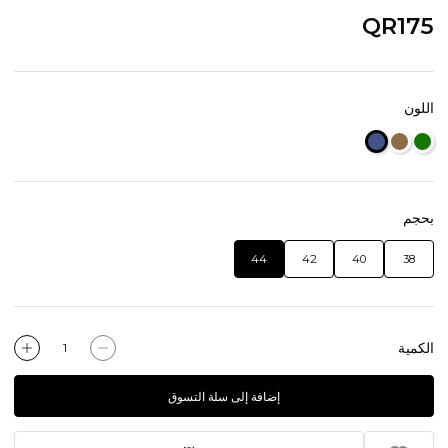
QR175
اللون
بحجم
44
42
40
38
الكمية
إضافة إلى سلة التسوق