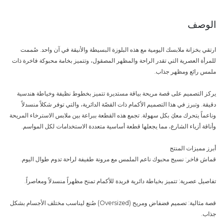
الوصف
ارتقي بخزانة ملابسك اليومية مع هذه البلوزة البسيطة والأنيقة في آن واحد. صُممت
للمرأة العصرية التي تقدر الراحة والمظهر المصقول، وتتميز بخامة محبوكة فاخرة ذات
ملمس رائع ومظهر جذاب.
يركز التصميم على قصة مريحة بياقة مستديرة تتميز بخطوط نظيفة وخياطة هندسية
دقيقة. وتبرز في هذا التصميم الأكمام ذات القصّة الدائرية، والتي توفر شكلاً منسدلاً
وناعماً يتحرك معكِ بكل سهولة. تجمع هذه القطعة ببراعة بين ملابس الاسترخاء المريحة
وأناقة أزياء الشارع، مما يجعلها قطعة أساسية متعددة الاستخدامات لكل المواسم.
أبرز مميزات المنتج
قماش فاخر: نسيج محبوك ناعم الملمس مع مرونة طفيفة لراحة تدوم طوال اليوم.
تفاصيل عصرية: تتميز بخياطة دائرية فريدة للأكمام تمنح مظهراً منسدلاً ومعاصراً.
قصة مثالية: تصميم فضفاض ومريح (Oversized) صُنع ليناسب مختلف الأجسام بشكل
جذاب.