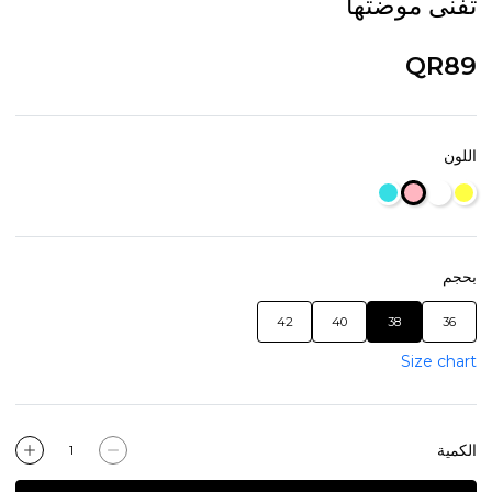
تفنى موضتها
QR89
اللون
بحجم
42
40
38
36
Size chart
الكمية