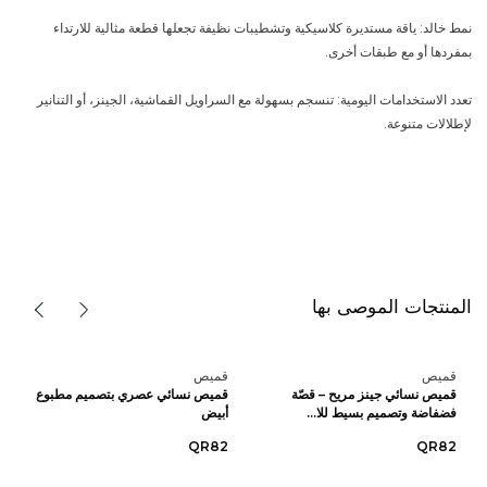
نمط خالد: ياقة مستديرة كلاسيكية وتشطيبات نظيفة تجعلها قطعة مثالية للارتداء
بمفردها أو مع طبقات أخرى.
تعدد الاستخدامات اليومية: تنسجم بسهولة مع السراويل القماشية، الجينز، أو التنانير
لإطلالات متنوعة.
المنتجات الموصى بها
قميص
قميص
قميص نسائي جينز مريح – قصّة
قميص نسائي عصري بتصميم مطبوع
فضفاضة وتصميم بسيط للا...
أبيض
QR82
QR82