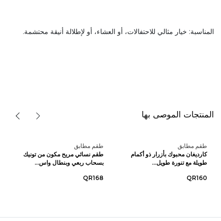
المناسبة: خيار مثالي للاحتفالات، أو العشاء، أو لإطلالة أنيقة محتشمة.
المنتجات الموصى بها
طقم مطابق
طقم مطابق
كارديغان محبوك بأزرار ذو أكمام
طقم نسائي مريح مكون من تونيك
طويلة مع تنورة طويل...
بسحاب ربعي وبنطال واس...
QR168
QR160