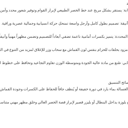
ة: يستقر بشكل مريح عند خط الخصر الطبيعي لإبراز القوام وتوفير شعور محدد وآمن.
يقة: تصميم بطول كامل وأرجل واسعة تمنحكِ حركة انسيابية وجمالية عصرية وراقية.
حددة: يتميز بكسرات أمامية ناعمة تضفي أبعاداً للتصميم وتضمن مظهراً مهنياً وأنيقاً
زود بحلقات للحزام بنفس لون القماش مع سحاب وزر للإغلاق لمزيد من التنوع في ال
ي: صُنع من مادة عالية الجودة ومتوسطة الوزن تقاوم التجاعيد وتحافظ على خطوط ا
صائح التنسيق
 الغسالة بماء بارد في دورة خفيفة أو يُنظف جافاً للحفاظ على الكسرات وجودة القماش.
ع بلوزة بداخل البنطال أو بليزر قصير لإبراز قصة الخصر العالي وخلق مظهر مهني متناس