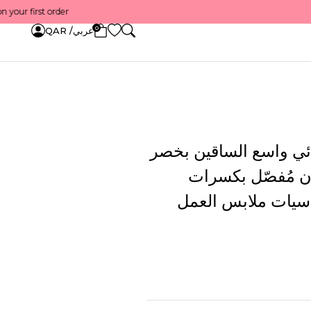
Get 10% back on your first order — احصل على 10٪ على
0
عربي/ QAR
ئي واسع الساقين بخصر
ون مُفصّل بكسرات
اسيات ملابس العمل