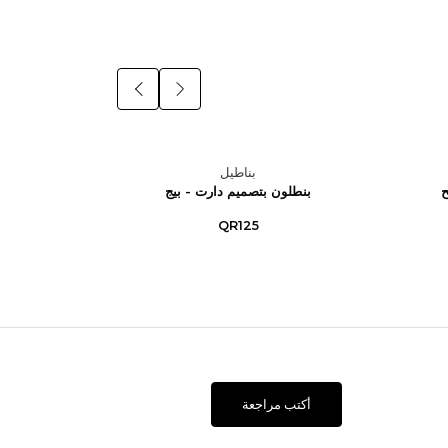
بناطيل
ح
بنطلون بتصميم دارت - بيج
بنطلون 
QR125
أكتب مراجعة