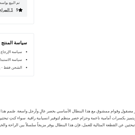
تم البيع بواس
5
3 المراجعات
سياسة المنتج
سياسة الإرجاع خلال 
سياسة الاستبدال خلا
الشحن فقط - ي
صقول وقوام ممشوق مع هذا البنطال الأساسي بخصر عالٍ وأرجل واسعة. صُمم هذا ال
يتميز بكسرات أمامية ناعمة وحزام خصر منظم لتوفير انسيابية راقية. سواء كنتِ تبحثين
بحثين عن القطعة المثالية للعمل، فإن هذا البنطال يوفر مزيجاً سلسلاً بين الراحة والخي