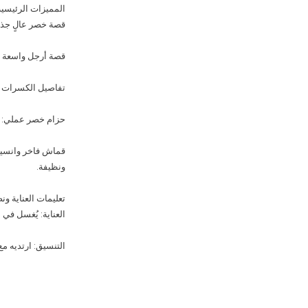
المميزات الرئيسية
قصة خصر عالٍ جذاب
قصة أرجل واسعة أن
تفاصيل الكسرات الم
حزام خصر عملي: م
قماش فاخر وانسياب
ونظيفة.
تعليمات العناية ون
العناية: يُغسل في
التنسيق: ارتديه م