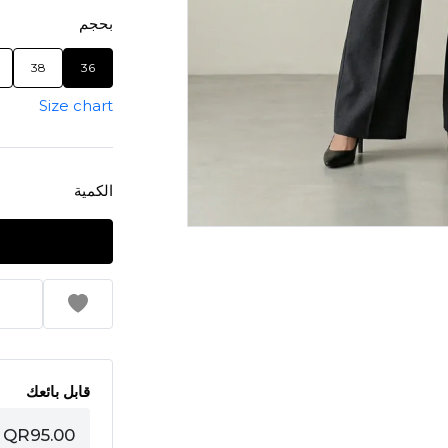
بحجم
38
36
Size chart
الكمية
قابل بائعك
QR95.00