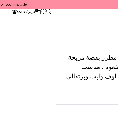
Get 10% back on your first order — احصل على 10٪ على أول طلب لك    
0
عربي/ QAR
 مطرز بقصة مريحة
نقعوه ، مناسب
- أوف وايت وبرتقالي