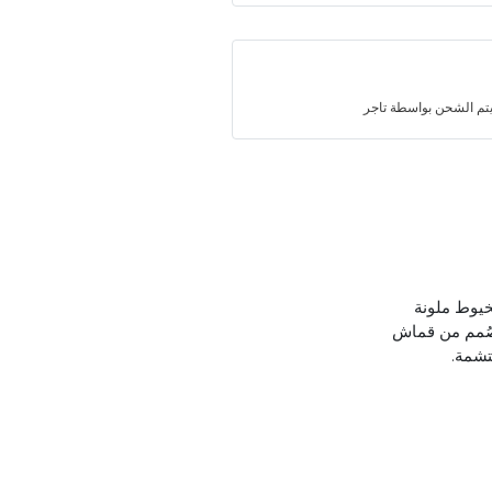
تم الشحن بواسطة تاجر
خيوط ملونة
 صُمم من قماش
تشمة.