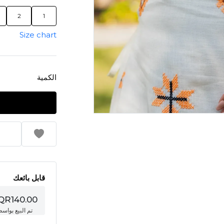
2
1
Size chart
الكمية
قابل بائعك
QR140.00
تم البيع بواس