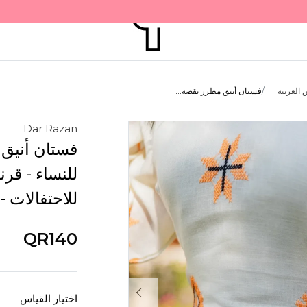
 العربية
فستان أنيق مطرز بقصة...
Dar Razan
فستان أنيق
للنساء - قر
للاحتفالات 
QR140
اختيار القياس