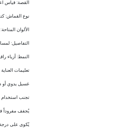
القصة: قياس اعتيادي (Fit
نوع القماش: كتا
الألوان المتاحة:
التفاصيل: لمسا
النمط: أزياء را
تعليمات العناية
غسيل يدوي أو د
تجنب استخدام ا
يُجفف مفروداً في
يُكوى على درجة