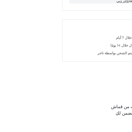
طة
تاجر دبي
7 أيام
ل 14 يومًا
تم الشحن بواسطة تاجر
مت من قماش
تضمن لكِ