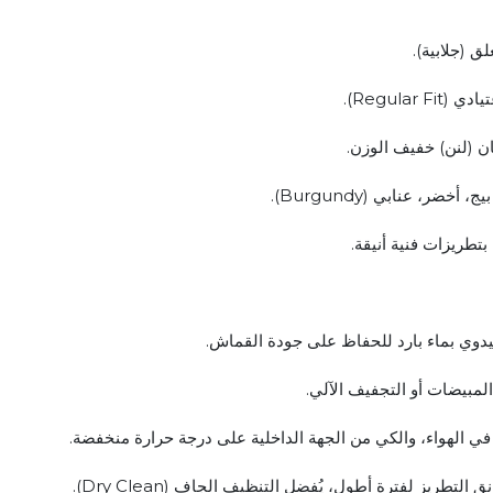
ق (جلابية).
Regular ).
ن (لنن) خفيف الوزن.
 أخضر، عنابي (Burgundy).
بتطريزات فنية أنيقة.
يدوي بماء بارد للحفاظ على جودة القماش.
لمبيضات أو التجفيف الآلي.
ي الهواء، والكي من الجهة الداخلية على درجة حرارة منخفضة.
لتطريز لفترة أطول، يُفضل التنظيف الجاف (Dry Clean).