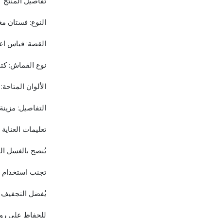
تفاصيل المنتج
النوع: فستان مغل
القصة: قياس اعتيادي (Fit
نوع القماش: كتا
الألوان المتاحة: بيج،
التفاصيل: مزينة 
تعليمات العناية
يُنصح بالغسل ال
تجنب استخدام ا
يُفضل التجفيف ف
للحفاظ على رونق ا