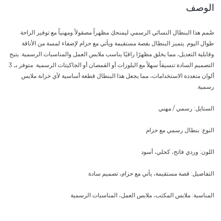
الوصف
صُمم هذا البنطال النسائي الرسمي ليمنحكِ مظهراً مصقولاً ومهنياً مع توفير الراحة
طوال اليوم. يتميز البنطال بقصة مستقيمة ويأتي مع حزام لإضفاء لمسة من الأناقة
وقابلية التعديل، مما يخلق مظهرًا راقيًا يناسب ملابس العمل والمناسبات الرسمية. يتيح
التصميم السادة تنسيقاً سهلاً مع البلوزات أو القمصان أو الجاكيتات الرسمية. متوفر بـ 3
ألوان متعددة الاستخدامات، مما يجعل هذا البنطال قطعة أساسية لأي خزانة ملابس
رسمية.
الستايل: رسمي / مهني
النوع: بنطال رسمي مع حزام
اللون: وردي فاتح، كحلي، أسود
التفاصيل: قصة مستقيمة، يأتي مع حزام، تصميم سادة
المناسبة: ملابس المكتب، ملابس العمل، المناسبات الرسمية