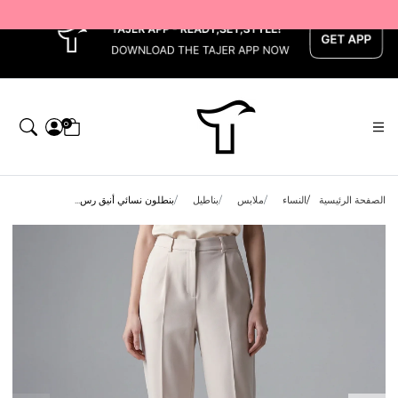
x
Get 10% back on your first order — احصل على 10٪ على أول طلب لك    |    Use code: Welcome10 — استخدم الرمز: Welcome10    |    Order before 1 PM for same-day delivery in Qatar — اطلب قبل الساعة 1 ظهرًا للتوصيل في نفس اليوم داخل قطر
0
الصفحة الرئيسية
النساء
ملابس
بناطيل
بنطلون نسائي أنيق رس...