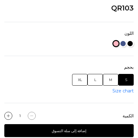
QR103
اللون
بحجم
XL
L
M
S
Size chart
الكمية
إضافة إلى سلة التسوق