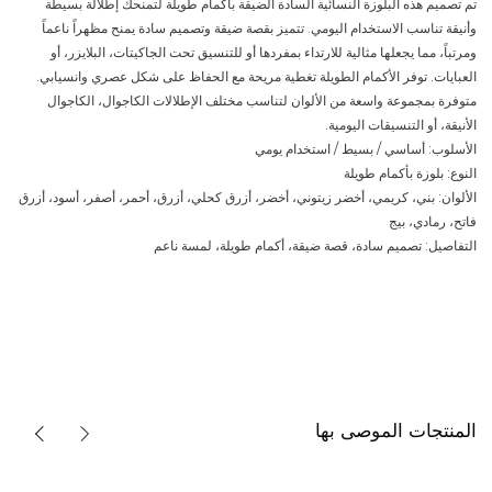
تم تصميم هذه البلوزة النسائية السادة الضيقة بأكمام طويلة لتمنحك إطلالة بسيطة
وأنيقة تناسب الاستخدام اليومي. تتميز بقصة ضيقة وتصميم سادة يمنح مظهراً ناعماً
ومرتباً، مما يجعلها مثالية للارتداء بمفردها أو للتنسيق تحت الجاكيتات، البلايزر، أو
العبايات. توفر الأكمام الطويلة تغطية مريحة مع الحفاظ على شكل عصري وانسيابي.
متوفرة بمجموعة واسعة من الألوان لتناسب مختلف الإطلالات الكاجوال، الكاجوال
الأنيقة، أو التنسيقات اليومية.
الأسلوب: أساسي / بسيط / استخدام يومي
النوع: بلوزة بأكمام طويلة
الألوان: بني، كريمي، أخضر زيتوني، أخضر، أزرق كحلي، أزرق، أحمر، أصفر، أسود، أزرق
فاتح، رمادي، بيج
التفاصيل: تصميم سادة، قصة ضيقة، أكمام طويلة، لمسة ناعم
المنتجات الموصى بها