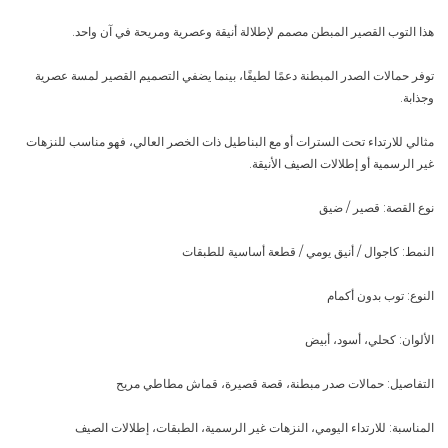
هذا التوب القصير المبطن مصمم لإطلالة أنيقة وعصرية ومريحة في آن واحد.
توفر حمالات الصدر المبطنة دعمًا لطيفًا، بينما يضفي التصميم القصير لمسة عصرية
وجذابة.
مثالي للارتداء تحت السترات أو مع البناطيل ذات الخصر العالي، فهو مناسب للنزهات
غير الرسمية أو إطلالات الصيف الأنيقة.
نوع القصة: قصير / ضيق
النمط: كاجوال / أنيق يومي / قطعة أساسية للطبقات
النوع: توب بدون أكمام
الألوان: كحلي، أسود، أبيض
التفاصيل: حمالات صدر مبطنة، قصة قصيرة، قماش مطاطي مريح
المناسبة: للارتداء اليومي، النزهات غير الرسمية، الطبقات، إطلالات الصيف