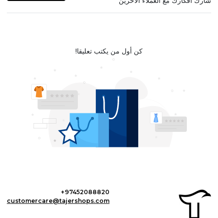
شارك أفكارك مع العملاء الآخرين
كن أول من يكتب تعليقا!
+97452088820
customercare@tajershops.com