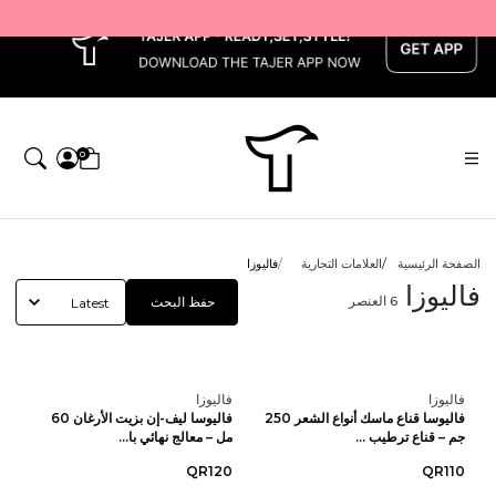
x
0
الصفحة الرئيسية
العلامات التجارية
فاليوزا
فاليوزا
6
العنصر
حفظ البحث
فاليوزا
فاليوزا
فاليوسا قناع ماسك أنواع الشعر 250
فاليوسا ليف-إن بزيت الأرغان 60
جم – قناع ترطيب ...
مل – معالج نهائي با...
QR120
QR110