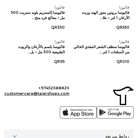
فاليوزا
فاليوزا
فاليوسا بروتين بجوز الهند وزيت
فاليوسا إكستريم بلوند ستريت 500
الأرغان 1 لتر – علا...
مل – معالج فرد متخ...
QR350
QR550
فاليوزا
فاليوزا
فاليوسا منظف الشعر المغذي الخالي
فاليوسا بلسم بالأرغان والزيوت
من السلفات 1 لتر ...
الطبيعية 300 مل – بل...
QR95
QR210
+97452088820
customercare@tajershops.com
روابط سريعة