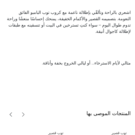
اشعري بالراحة وتألقّي بإطلالة ناعمة مع كروب توب البامبو الفائق
النعومة. بتصميمه القصير والأكمام الخفيفة، يمنحك إحساسًا منعشًا وراحة
تدوم طوال اليوم – سواء كنتِ تسترخين في البيت أو تنسقينه مع طبقات
لإطلالة كاجوال أنيقة.
مثالي لأيام الاسترخاء... أو ليالي الخروج بخفة وأناقة.
المنتجات الموصى بها
توب قصير
توب قصير