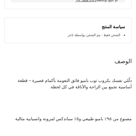
سياسة المنتج
الشحن فقط - يتم الشحن بواسطة تاجر
الوصف
دلّلي نفسك بكروب توب بامبو فائق النعومة بأكمام قصيرة – قطعة
أساسية تجمع بين الراحة والأناقة في كل لحظة.
مصنوع من ٩٥٪ بامبو طبيعي و٥٪ سباندكس لمرونة وانسيابية مثالية