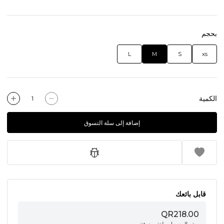
بحجم
L
M
S
xs
الكمية
إضافة إلى سلة التسوق
قابل بائعك
QR218.00
تم البيع بواسطة
تروث فتنس وير