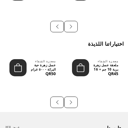
اختياراتنا اللذيذة
معجزة الشفاء
معجزة الشفاء
ملعقة عسل زهرة
عسل زهرة حبة
برية 10 جم × 16
البركة - ٥٠٠ غرام
QR50
QR45
قطعة
عرض الكل