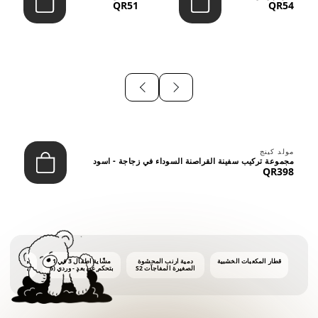
QR51
QR54
⠀
مولد كينج
مجموعة تركيب سفينة القراصنة السوداء في زجاجة - اسود
QR398
قطار المكعبات الخشبية
دمية أرنب المحشوة
مشّاية أطفال 3 في 1
ماكينة فقاع
الصغيرة المفاجآت S2
بتحكم عن بعد - وردي (6
أشهر فأكثر)
أونصات 
الفق