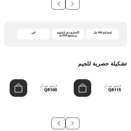
أوسايتو 100 مل
اكستري دي بارفيوم
اس
بريستيج 100مل
تشكيلة حصرية للجيم
ارمي بي ار
ارمي بي ار
QR100
QR115