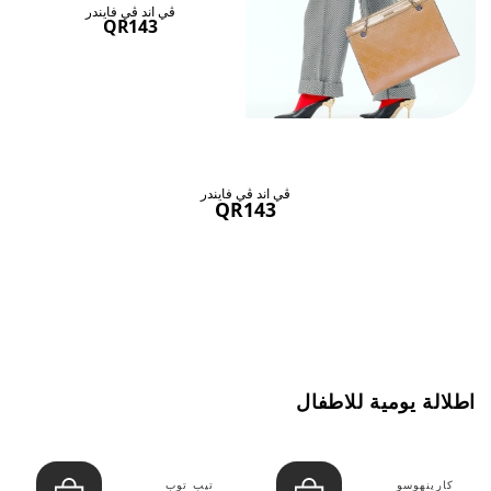
ڤي اند ڤي فايندر
QR143
ڤي اند ڤي فايندر
QR143
اطلالة يومية للاطفال
كارينهوسو
تيب توب