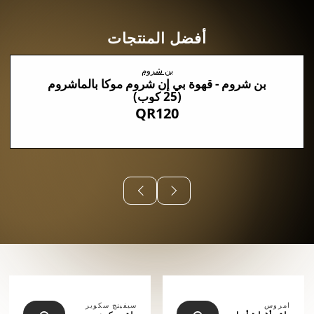
أفضل المنتجات
بن شروم
بن شروم - قهوة بي إن شروم موكا بالماشروم
(25 كوب)
QR120
⠀⠀⠀⠀
امروس
سيفينج سكوير