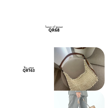
حقائب ستنال اعجابها
عرض الكل
مينينو اند مينينا
QR68
ميس بيلا
QR163