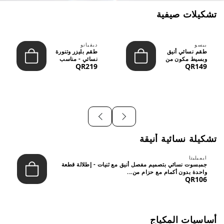
تشكيلات صيفية
بيسو
ديفيانو
طقم نسائي أنيق
طقم بليزر وتنورة
وبسيط مكون من
نسائي - مناسب
QR219
QR149
قطعتين - تصميم
للعمل الرسمي
عصري م...
والسهر...
تشكيلة نسائية أنيقة
ايميليتا
جمبسوت نسائي بتصميم مفصل أنيق مع ثنيات - إطلالة قطعة
واحدة بدون أكمام مع حزام من...
QR106
أساسيات المكياج