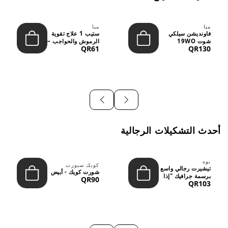
ميا
ميا
فاونديشن سيلكي
ستيب 1 علاج تقوية
شوت 19WO
الرموش والحواجب –
QR61
QR130
ميديوم دارك بدرجة
12 مل
متوسطة إ...
أحدث التشكيلات الرجالية
بوه
كويك سبورت
تيشيرت رجالي واسع
شورت كويك - أبيض
برسمة جرافيك "إذا
QR90
QR103
لم نُعجبك...