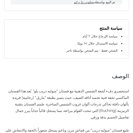
تم البيع بواسطة
بينيلوبي ذا براند
سياسة المنتج
سياسة الإرجاع خلال 7 أيام
سياسة الاستبدال خلال 14 يومًا
الشحن فقط - يتم الشحن بواسطة تاجر
الوصف
استحضري دفء أشعة الشمس الذهبية مع فستان "سوليه دريب يلو". يُعد هذا الفستان
الماكسي تحفة فنية تجسد أناقة الصيف، حيث يتميز بطبعة "ماربل" (رخامية) فريدة
بألوان دافئة تحاكي تدرجات ألوان غروب الشمس الساحرة. صُمم الفستان بتقنية
الزمزمة (Ruching) التي تنحت القوام ببراعة، مما يمنحكِ قالباً جذاباً يبرز جمال
تفاصيل الجسم بدقة ورقي.
صُنع فستان "سوليه دريب" من قماش مرن وناعم يمنحكِ شعوراً بالخفة والانتعاش على