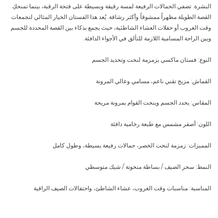
البشرة. تضفي الحمالات الرفيعة لمسة رقيقة وبسيطة على فتحة الرقبة، بينما تمنحكِ
القصة الطويلة مظهراً ممشوقاً وأكثر رشاقة. يُعد هذا الفستان الخيار المثالي لتجمعات
وقت الغروب أو حفلات العشاء الشاطئية، حيث يجمع بذكاء بين القصة المحددة للجسم
وبين الراحة المسامية اللازمة للتألق في الأجواء الدافئة.
النوع: فستان ماكسي بزمزمة لنحت وتحديد الجسم
القماش: مزيج تقني ناعم، مسامي وعالي المرونة
المقاس: يحدد الجسم وينحت القوام بمرونة مريحة
اللون: أصفر مشمس مع طبعة رخامية دافئة
المميزات: زمزمة لنحت الخصر، حمالات رفيعة بسيطة، وطول كامل
النمط: سحر الصيف / بساطة منحوتة / شيك متوسطي
المناسبة: مناسبات وقت الغروب، عشاء الشاطئ، واحتفالات الصيف الراقية