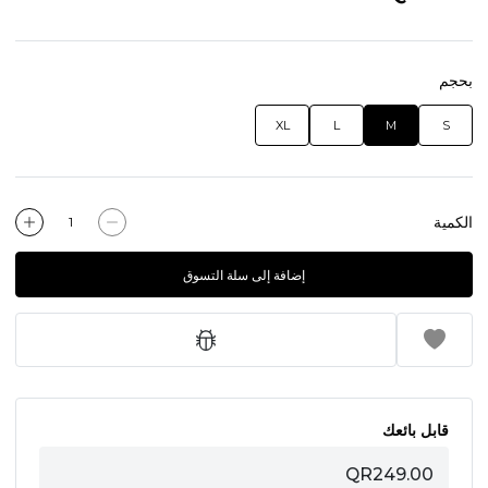
بحجم
XL
L
M
S
الكمية
إضافة إلى سلة التسوق
قابل بائعك
QR249.00