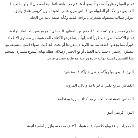
تمنح القوام مظهراً "منحوتاً" وقوياً، يتناغم مع الياقة التقليدية لقمصان البولو. صُنع هذا
القميص ذو الأكمام الطويلة من قماش مرن عالي الجودة بلون كريمي هادئ وأنيق،
ليوفر جمالية مصقولة تشعركِ بالراحة التامة وكأنه طبقة ثانية من الجلد.
صُمم قميص بولو "سكالب" ليجمع بين المظهر الرياضي المريح وفن الخياطة الراقية.
تمنح الأكمام الطويلة مظهراً انسيابياً، بينما ترفع الأكتاف المحشوة من مستوى الإطلالة
فوراً، مما يجعلها قطعة مثالية للارتداء بمفردها أو تحت الجاكيت. سواء قمتِ بتنسيقه مع
بنطلون رسمي لاجتماعات العمل أو مع الجينز لإطلالة عطلة نهاية أسبوع متميزة، يمنحكِ
هذا القميص لمسة نهائية حادة وراقية مع طابع عصري فريد.
النوع: قميص بولو بأكمام طويلة وأكتاف محشوة
القماش: مزيج تقني فاخر ناعم وعالي المرونة
المقاس: قصة تحدد الجسم مع أكتاف بارزة ومنظمة
اللون: كريمي أنيق
المميزات: ياقة بولو كلاسيكية، حشوات أكتاف مدمجة، وأزرار أمامية أنيقة