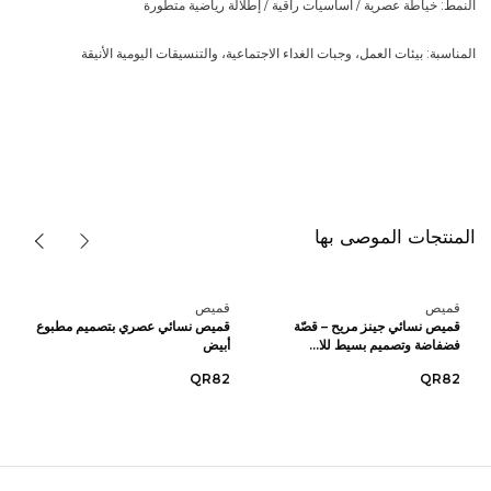
النمط: خياطة عصرية / أساسيات راقية / إطلالة رياضية متطورة
المناسبة: بيئات العمل، وجبات الغداء الاجتماعية، والتنسيقات اليومية الأنيقة
المنتجات الموصى بها
قميص
قميص
قميص نسائي جينز مريح – قصّة
قميص نسائي عصري بتصميم مطبوع
فضفاضة وتصميم بسيط للا...
أبيض
QR82
QR82