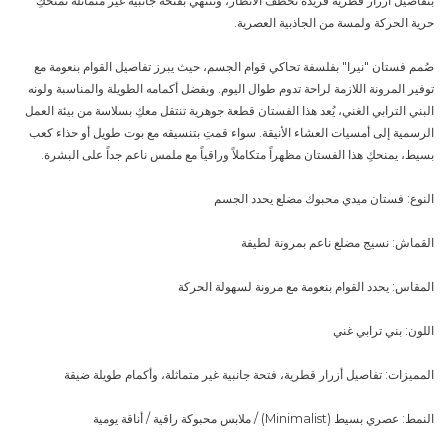
بتفاصيل أزرار قطرية فريدة تخطف الأنظار، وتنتهي بفتحة جانبية غير متماثلة تمنحكِ
حرية الحركة ولمسة من الجاذبية العصرية.
صُمم فستان "نيرا" بفلسفة تحاكي قوام الجسم، حيث يبرز تفاصيل القوام بنعومة مع
توفير المرونة اللازمة لراحة تدوم طوال اليوم. وبفضل أكمامه الطويلة والمناسبة ولونه
البني الترابي الغني، يُعد هذا الفستان قطعة جوهرية تنتقل معكِ بسلاسة من بيئة العمل
الرسمية إلى أمسيات العشاء الأنيقة. سواء قمتِ بتنسيقه مع بوت طويل أو حذاء كعب
بسيط، يمنحكِ هذا الفستان مظهراً متكاملاً وراقياً مع ملمس ناعم جداً على البشرة.
النوع: فستان ميدي محبوك مضلع يحدد الجسم
القماش: نسيج مضلع ناعم بمرونة لطيفة
المقاس: يحدد القوام بنعومة مع مرونة لسهولة الحركة
اللون: بني ترابي غني
المميزات: تفاصيل أزرار قطرية، فتحة جانبية غير متماثلة، وأكمام طويلة ضيقة
النمط: عصري بسيط (Minimalist) / ملابس محبوكة راقية / أناقة يومية