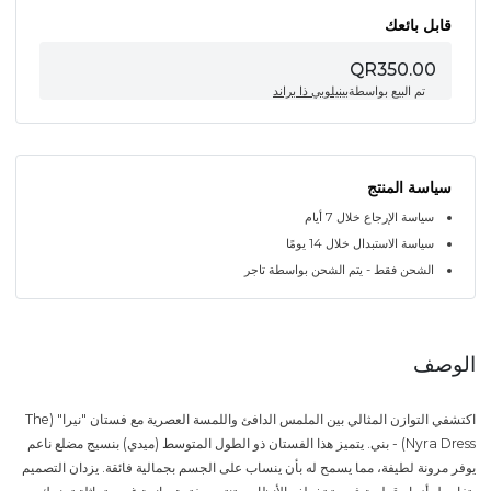
قابل بائعك
QR350.00
تم البيع بواسطة
بينيلوبي ذا براند
سياسة المنتج
سياسة الإرجاع خلال 7 أيام
سياسة الاستبدال خلال 14 يومًا
الشحن فقط - يتم الشحن بواسطة تاجر
الوصف
اكتشفي التوازن المثالي بين الملمس الدافئ واللمسة العصرية مع فستان "نيرا" (The
Nyra Dress) - بني. يتميز هذا الفستان ذو الطول المتوسط (ميدي) بنسيج مضلع ناعم
يوفر مرونة لطيفة، مما يسمح له بأن ينساب على الجسم بجمالية فائقة. يزدان التصميم