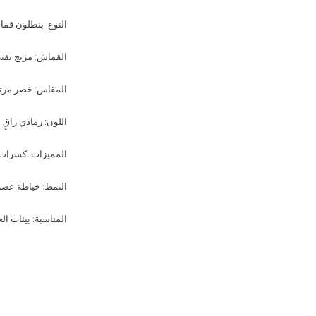
النوع: بنطلون قم
القماش: مزيج تق
المقاس: خصر مرتف
اللون: رمادي راقٍ
المميزات: كسرات 
النمط: خياطة عصري
المناسبة: بيئات ال