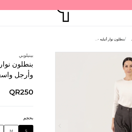
بنطلون نوار أتيليه -...
بينيلوبي
بنطلون نوار 
وأرجل واسع
QR250
بحجم
M
S