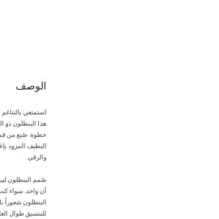
الوصف
هذا البنطلون ذو ا
خطوة. صُنع من قما
والرقي.
صُمم البنطلون ليب
آن واحد. سواء كنتِ
البنطلون شعوراً با
للتنسيق طوال العا