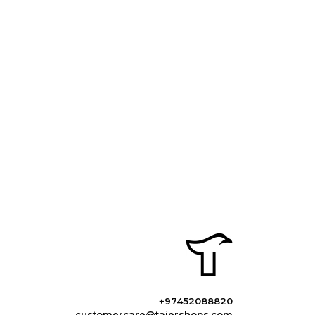
+97452088820
customercare@tajershops.com