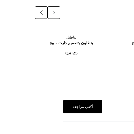
بناطيل
ح
بنطلون بتصميم دارت - بيج
بنطلون 
QR125
أكتب مراجعة