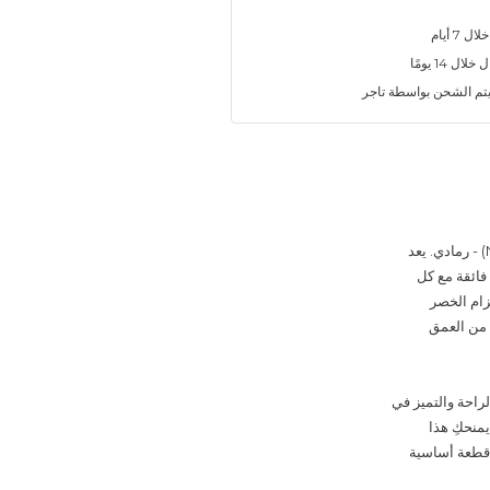
7 أيام
ل 14 يومًا
تم الشحن بواسطة تاجر
استمتعي بالتناغم المثالي بين الخياطة المحددة والحركة الانسيابية مع بنطلون "نوار أتيليه" (Noir Atelier) - رمادي. يعد
فائقة مع كل
زام الخصر
ناعمة لمسة من العمق
راحة والتميز في
يمنحكِ هذا
ه قطعة أساسية