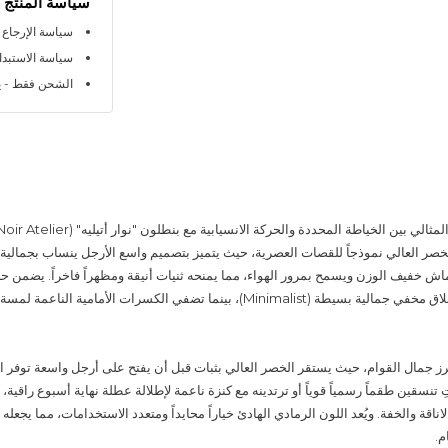
سياسة المنتج
سياسة الإرجاع خلال 
سياسة الاستبدال خلا
الشحن فقط - ي
لخصر العالي نموذجاً للقصات العصرية، حيث يتميز بتصميم واسع الأرجل ينساب بجمالية 
ش خفيف الوزن ويسمح بمرور الهواء، مما يمنحه ثنيات أنيقة ومظهراً فاخراً. يضمن ح
النظيف المزود بإغلاق مخفي جمالية بسيطة (Minimalist)، بينما تضفي الكسرات الأمامية ال
رز جمال القوام، حيث يستقر الخصر العالي بثبات قبل أن يفتح على أرجل واسعة توفر ال
 تنسقين طقماً رسمياً قوياً أو ترتدينه مع كنزة ناعمة لإطلالة عطلة نهاية أسبوع راقية، 
لاناقة والخفة. ويُعد اللون الرمادي الهادئ خياراً محايداً ومتعدد الاستخدامات، مما يجعل
م.