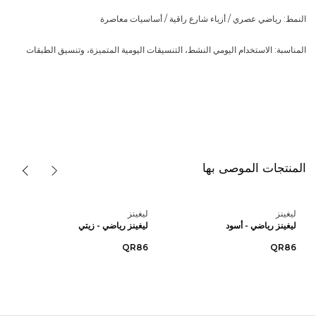
النمط: رياضي عصري / أزياء شارع راقية / أساسيات معاصرة
المناسبة: الاستخدام اليومي النشط، التنسيقات اليومية المتميزة، وتنسيق الطبقات
المنتجات الموصى بها
ليغينز
ليغينز
ليغينز رياضي - أسود
ليغينز رياضي - زيتي
QR86
QR86