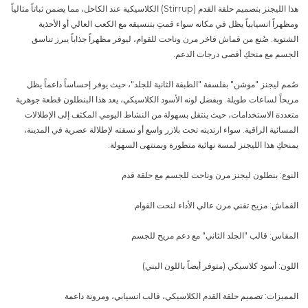
هذا الليجنز بتصميم حلقة القدم (Stirrup) الكلاسيكية عند الكاحل، مما يضمن ثباتاً مثالياً
ومظهراً انسيابياً يظل في مكانه سواء قمتِ بتنسيقه مع الكعب العالي أو الأحذية
الشتوية. صُنع من قماش فاخر مرن وناحت للقوام، ليوفر مظهراً جذاباً يبرز تناسق
الجسم مع منحكِ أقصى درجات الدعم.
صُمم ليجنز "موشن" بفلسفة "الطبقة الثانية للجلد"، حيث يوفر إحساساً داعماً يظل
مريحاً لساعات طويلة. وبفضل لونه الأسود الكلاسيكي، يعد هذا البنطلون قطعة جوهرية
متعددة الاستخدامات، حيث ينتقل بسهولة من النشاط اليومي المكثف إلى الإطلالات
المسائية الراقية. سواء ارتديته تحت بلازر واسع أو نسقته لإطلالة عصرية في المدينة،
يمنحكِ هذا الليجنز لمسة نهائية متطورة وبمنتهى السهولة.
النوع: بنطلون ليجنز مرن وناحت للجسم مع حلقة قدم
القماش: مزيج تقني مرن عالي الأداء لنحت القوام
المقاس: قالب "الجلد الثاني" مع دعم مريح للجسم
اللون: أسود كلاسيكي (متوفر أيضاً باللون البني)
المميزات: تصميم حلقة القدم الكلاسيكي، قالب انسيابي، ومرونة داعمة