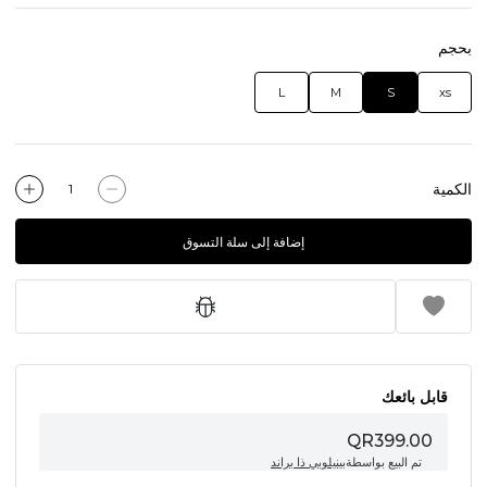
بحجم
L
M
S
xs
الكمية
إضافة إلى سلة التسوق
قابل بائعك
QR399.00
تم البيع بواسطة
بينيلوبي ذا براند