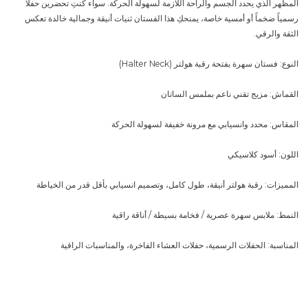
المظهر الذي يحدد الجسم والراحة اللازمة لسهولة الحركة. سواء كنتِ تحضرين حفلاً
رسمياً ضخماً أو أمسية خاصة، يمنحكِ هذا الفستان ثنيات أنيقة وجمالية خالدة تعكس
الثقة والرقي.
النوع: فستان سهرة بفتحة رقبة هولتر (Halter Neck)
القماش: مزيج تقني ناعم بملمس الساتان
المقاس: محدد وانسيابي مع مرونة خفيفة لسهولة الحركة
اللون: أسود كلاسيكي
المميزات: رقبة هولتر أنيقة، طول كامل، وتصميم انسيابي بأقل قدر من الخياطة
النمط: ملابس سهرة عصرية / فخامة بسيطة / أناقة راقية
المناسبة: الحفلات الرسمية، حفلات العشاء الفاخرة، والمناسبات الراقية