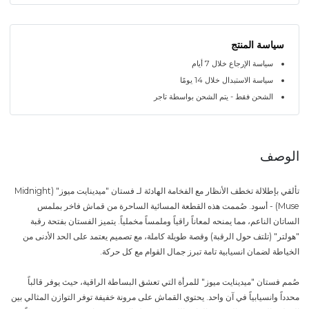
سياسة المنتج
سياسة الإرجاع خلال 7 أيام
سياسة الاستبدال خلال 14 يومًا
الشحن فقط - يتم الشحن بواسطة تاجر
الوصف
تألقي بإطلالة تخطف الأنظار مع الفخامة الهادئة لـ فستان "ميدينايت ميوز" (Midnight
Muse) - أسود. صُممت هذه القطعة المسائية الساحرة من قماش فاخر بملمس
الساتان الناعم، مما يمنحه لمعاناً راقياً وملمساً مخملياً. يتميز الفستان بفتحة رقبة
"هولتر" (تلتف حول الرقبة) وقصة طويلة كاملة، مع تصميم يعتمد على الحد الأدنى من
الخياطة لضمان انسيابية تامة تبرز جمال القوام مع كل حركة.
صُمم فستان "ميدينايت ميوز" للمرأة التي تعشق البساطة الراقية، حيث يوفر قالباً
محدداً وانسيابياً في آن واحد. يحتوي القماش على مرونة خفيفة توفر التوازن المثالي بين