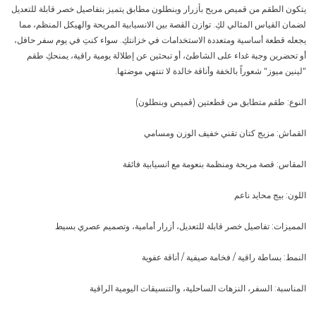
يتكون الطقم من قميص مريح بأزرار وبنطلون مطابق يتميز بتفاصيل خصر قابلة للتعديل
لضمان القياس المثالي لكِ. توازن القصة بين الانسيابية المريحة والهيكل المنظم، مما
يجعله قطعة أساسية ومتعددة الاستخدامات في خزانتكِ. سواء كنتِ في يوم سفر حافل،
أو تحضرين وجبة غداء على الشاطئ، أو تبحثين عن إطلالة يومية راقية، يمنحكِ طقم
"لينين ميوز" شعوراً بالخفة وأناقة خالدة لا تنتهي موضتها.
النوع: طقم متطابق من قطعتين (قميص وبنطلون)
القماش: مزيج كتان تقني خفيف الوزن ومسامي
المقاس: قصة مريحة ومنظمة بنعومة مع انسيابية فائقة
اللون: بيج محايد ناعم
المميزات: تفاصيل خصر قابلة للتعديل، أزرار أمامية، وتصميم عصري بسيط
النمط: بساطة راقية / فخامة صيفية / أناقة عفوية
المناسبة: السفر، النزهات الساحلية، والتنسيقات اليومية الراقية