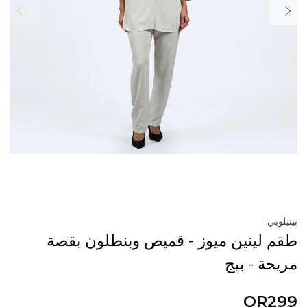
بينيلوبي
طقم لينين ميوز - قميص وبنطلون بقصة
مريحة - بيج
QR299