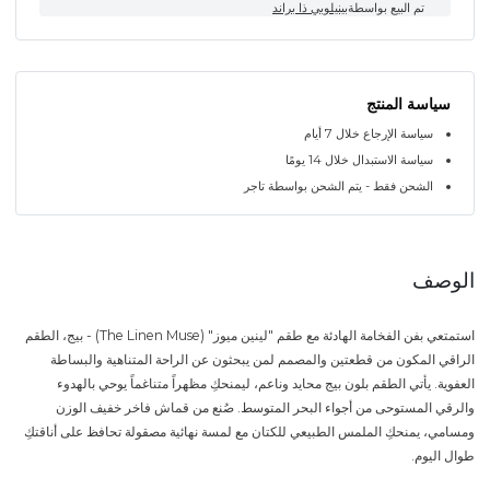
تم البيع بواسطة
بينيلوبي ذا براند
سياسة المنتج
سياسة الإرجاع خلال 7 أيام
سياسة الاستبدال خلال 14 يومًا
الشحن فقط - يتم الشحن بواسطة تاجر
الوصف
استمتعي بفن الفخامة الهادئة مع طقم "لينين ميوز" (The Linen Muse) - بيج، الطقم
الراقي المكون من قطعتين والمصمم لمن يبحثون عن الراحة المتناهية والبساطة
العفوية. يأتي الطقم بلون بيج محايد وناعم، ليمنحكِ مظهراً متناغماً يوحي بالهدوء
والرقي المستوحى من أجواء البحر المتوسط. صُنع من قماش فاخر خفيف الوزن
ومسامي، يمنحكِ الملمس الطبيعي للكتان مع لمسة نهائية مصقولة تحافظ على أناقتكِ
طوال اليوم.