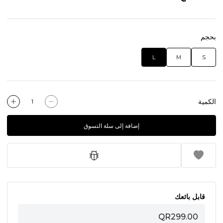
بحجم
L
M
S
الكمية
إضافة إلى سلة التسوق
قابل بائعك
QR299.00