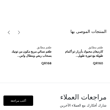
المنتجات الموصى بها
طقم مطابق
طقم مطابق
كارديغان محبوك بأزرار ذو أكمام
طقم نسائي مريح مكون من تونيك
طويلة مع تنورة طويل...
بسحاب ربعي وبنطال واس...
QR168
QR160
مراجعات العملاء
أكتب مراجعة
شارك أفكارك مع العملاء الآخرين