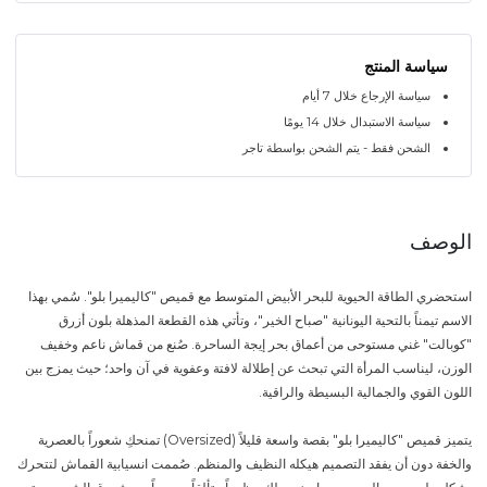
سياسة المنتج
سياسة الإرجاع خلال 7 أيام
سياسة الاستبدال خلال 14 يومًا
الشحن فقط - يتم الشحن بواسطة تاجر
الوصف
استحضري الطاقة الحيوية للبحر الأبيض المتوسط مع قميص "كاليميرا بلو". سُمي بهذا
الاسم تيمناً بالتحية اليونانية "صباح الخير"، وتأتي هذه القطعة المذهلة بلون أزرق
"كوبالت" غني مستوحى من أعماق بحر إيجة الساحرة. صُنع من قماش ناعم وخفيف
الوزن، ليناسب المرأة التي تبحث عن إطلالة لافتة وعفوية في آن واحد؛ حيث يمزج بين
اللون القوي والجمالية البسيطة والراقية.
يتميز قميص "كاليميرا بلو" بقصة واسعة قليلاً (Oversized) تمنحكِ شعوراً بالعصرية
والخفة دون أن يفقد التصميم هيكله النظيف والمنظم. صُممت انسيابية القماش لتتحرك