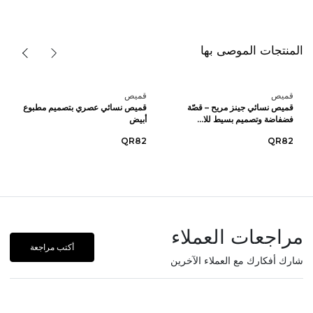
المنتجات الموصى بها
قميص
قميص
قميص نسائي جينز مريح – قصّة
قميص نسائي عصري بتصميم مطبوع
فضفاضة وتصميم بسيط للا...
أبيض
QR82
QR82
مراجعات العملاء
أكتب مراجعة
شارك أفكارك مع العملاء الآخرين