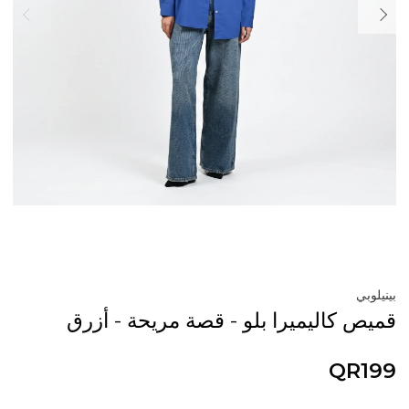
بينيلوبي
قميص كاليميرا بلو - قصة مريحة - أزرق
QR199