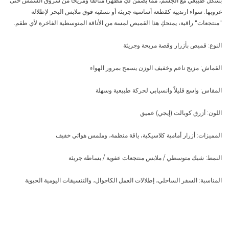
بشكل طبيعي مع الجسم، مما يضمن لكِ مظهراً متألقاً ومريحاً من شروق الشمس حتى
غروبها. سواء ارتديتِه كقطعة أساسية جريئة أو نسقتِه فوق ملابس البحر لإطلالة
"منتجعات" راقية، يمنحكِ هذا القميص لمسة من الأناقة المتوسطية الفاخرة لأي طقم.
النوع: قميص بأزرار وقصة مريحة وجريئة
القماش: مزيج ناعم وخفيف الوزن يسمح بمرور الهواء
المقاس: واسع قليلاً وانسيابي لحركة طبيعية وسهلة
اللون: أزرق كوبالت (إيجي) عميق
المميزات: أزرار أمامية كلاسيكية، ياقة منظمة، وملمس هوائي خفيف
النمط: شيك متوسطي / ملابس منتجعات عفوية / بساطة جريئة
المناسبة: السفر الساحلي، إطلالات العمل الكاجوال، والتنسيقات اليومية الحيوية