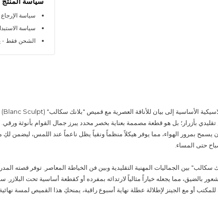
سياسة المنتج
سياسة الإرجاع خلال 
سياسة الاستبدال خلا
الشحن فقط - ي
حوّلي الق
ليدي بأزرار؛ بل هو قطعة مصممة بعناية بخصر محدد يبرز جمال القوام بأنوثة ورقي.
مح بمرور الهواء، مما يوفر هيكلاً منظماً ونقياً يظل ناعماً عند اللمس، ليضمن لكِ مظه
باح حتى المساء.
سكالب" بين الجماليات المهنية التقليدية وبين فن الخياطة المعاصر. توفر قصته المدروس
ور بالضيق، مما يجعله خياراً مثالياً لارتدائه بمفرده أو كقطعة أساسية تحت البلازر. س
مكتب أو مع الجينز لإطلالة عطلة نهاية أسبوع راقية، يمنحكِ هذا القميص لمسة نهائية 