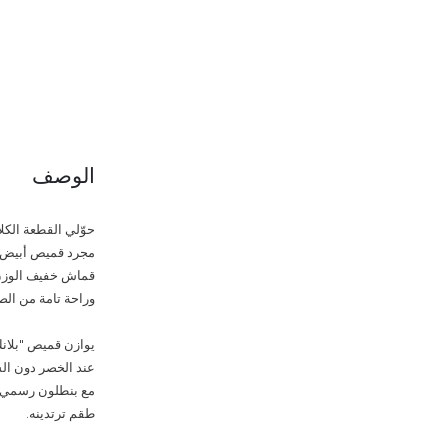
الوصف
مجرد قميص أبيض تق
قماش خفيف الوزن يس
وراحة تامة من الص
يوازن قميص "بلانك 
عند الخصر دون الشع
مع بنطلون رسمي لل
طقم ترتدينه.