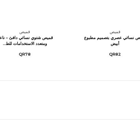
قميص
قميص
ص نسائي عصري بتصميم مطبوع
قميص شتوي نسائي دافئ – ناع
أبيض
ومتعدد الاستخدامات للط...
QR78
QR82