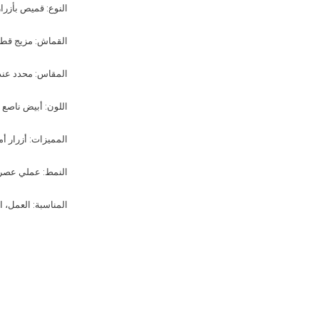
النوع: قميص بأزرا
القماش: مزيج قط
المقاس: محدد عند 
اللون: أبيض ناصع
المميزات: أزرار أ
النمط: عملي عصري
المناسبة: العمل، ا