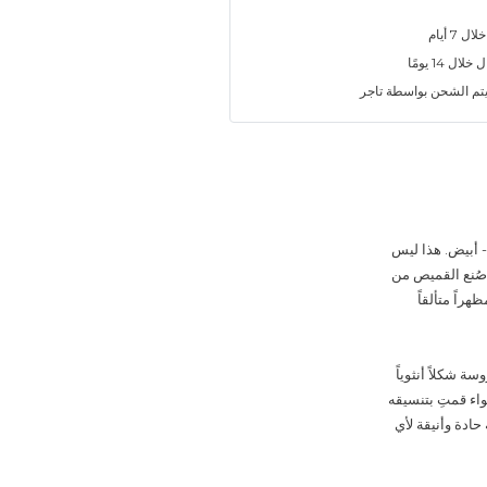
7 أيام
ل 14 يومًا
تم الشحن بواسطة تاجر
طعة الكلاسيكية الأساسية إلى بيان للأناقة العصرية مع قميص "بلانك سكالب" (Blanc Sculpt) - أبيض. هذا ليس
 صُنع القميص من
راً متألقاً
ة شكلاً أنثوياً
واء قمتِ بتنسيقه
حادة وأنيقة لأي