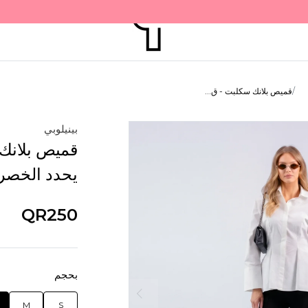
قميص بلانك سكلبت - ق...
بينيلوبي
قميص بلانك 
يحدد الخصر 
QR250
بحجم
M
S