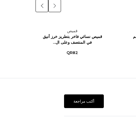
قميص
م
قميص نسائي فاخر بتطريز خرز أنيق
كيمونو 
في المنتصف وعلى ال...
QR82
أكتب مراجعة