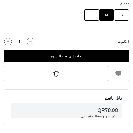
بحجم
L
M
S
الكمية
إضافة إلى سلة التسوق
قابل بائعك
QR78.00
تم البيع بواسطة
توبتير بادل