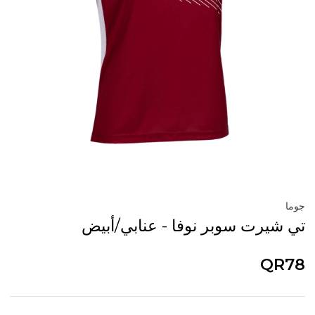
جوما
تي شيرت سوبر نوفا - عنابي/أبيض
QR78