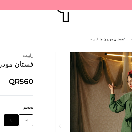
فستان مودرن مارلين -...
رابيت
فستان مودرن
QR560
بحجم
L
M