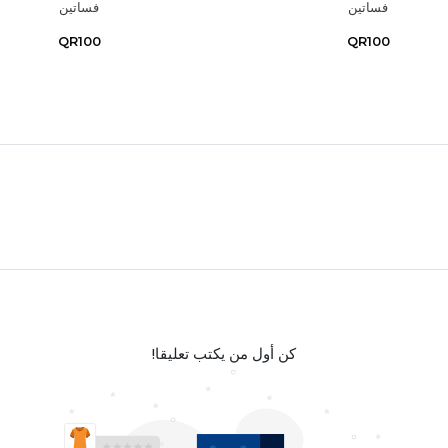
فساتين
فساتين
QR100
QR100
كن أول من يكتب تعليقا!