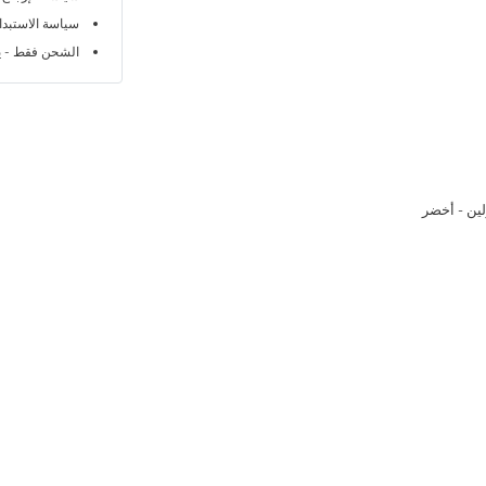
سياسة الاستبدال خلا
الشحن فقط - ي
ين - أخضر