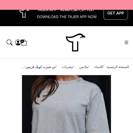
x
0
الصفحة الرئيسية
النساء
ملابس
تيشرتات
تي شيرت كويك فريس - ...