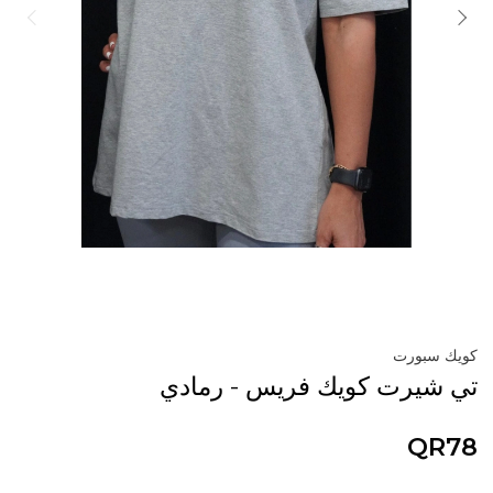
كويك سبورت
تي شيرت كويك فريس - رمادي
QR78