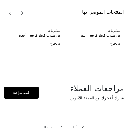
المنتجات الموصى بها
تيشرتات
تيشرتات
تي شيرت كويك فريس - بيج
تي شيرت كويك فريس - أسود
QR78
QR78
مراجعات العملاء
أكتب مراجعة
شارك أفكارك مع العملاء الآخرين
كن أول من يكتب تعليقا!