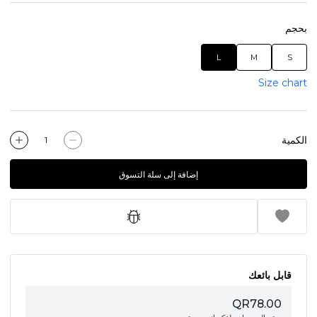
بحجم
L
M
S
Size chart
الكمية
إضافة إلى سلة التسوق
قابل بائعك
QR78.00