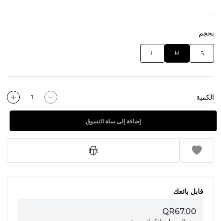
بحجم
L
M
S
الكمية
إضافة إلى سلة التسوق
قابل بائعك
QR67.00
تم البيع بواسطة
كويك سبورتوير