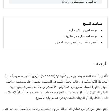
تم البيع بواسطة
بينيلوبي ذا براند
سياسة المنتج
سياسة الإرجاع خلال 7 أيام
سياسة الاستبدال خلال 14 يومًا
الشحن فقط - يتم الشحن بواسطة تاجر
الوصف
تألقي بأناقة خالدة مع بنطلون جينز "موناكو" (Monaco) - أزرق، الذي يعد نموذجاً مثالياً
للخياطة الكلاسيكية في عالم الجينز. صُمم هذا البنطلون بقصة أرجل مستقيمة وراقية،
ليوفر مظهراً انسيابياً يجمع بين الاستلهام الكلاسيكي والجاذبية العصرية. يمنح اللون
النيلي الداكن (Indigo) لمسة نهائية فاخرة ومصقولة، مما يجعله مناسباً تماماً لإطلالات
العمل الكاجوال أو للنزهات المتميزة في عطلة نهاية الأسبوع.
صُنع جينز "موناكو" من قماش الدنيم الفاخر والمتماسك، وقد صُمم خصيصاً ليحافظ على