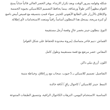
شكله وقوامه بمرور الوقت وبعد تكرار الارتداء. يوفر الخصر العالي قالباً جذاباً يمنح
القوام مظهراً أكثر طولاً ورشاقة، بينما يحافظ التصميم الكلاسيكي بجيوبه الخمسة
والإغلاق بالأزرار على الطابع الأيقوني للجينز. سواء قمتِ بتنسيقه مع قميص أبيض ناصع
أو كنزة مريحة، يمنحكِ هذا البنطلون أساساً راقياً ومتعدد الاستخدامات لأي إطلالة.
النوع: بنطلون جينز بخصر عالٍ وقصة أرجل مستقيمة
القماش: دنيم فاخر متماسك (مرونة محدودة للحفاظ على شكل القوام)
المقاس: خصر مرتفع مع قصة مستقيمة وطول كامل
اللون: أزرق نيلي داكن
التفاصيل: تصميم كلاسيكي بـ 5 جيوب، سحاب مع زر إغلاق، وخياطة متينة
النمط: جينز كلاسيكي / كاجوال راقٍ / أناقة خالدة
المناسبة: الاستخدام اليومي، النزهات الكاجوال الراقية، وتنسيق الطبقات المتنوعة