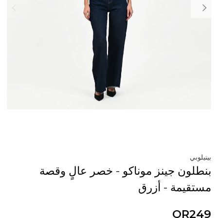
بينيلوبي
بنطلون جينز موناكو - خصر عالٍ وقصة
مستقيمة - أزرق
QR249