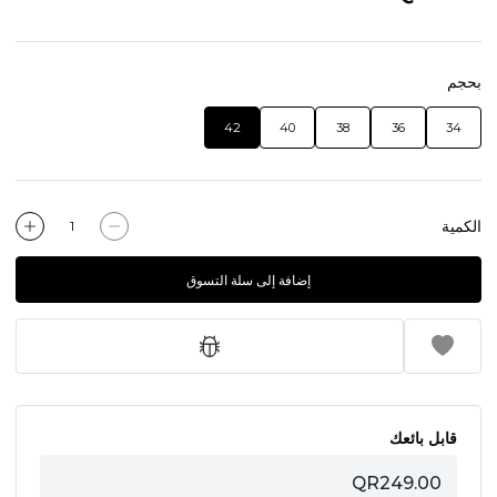
بحجم
42
40
38
36
34
الكمية
إضافة إلى سلة التسوق
قابل بائعك
QR249.00