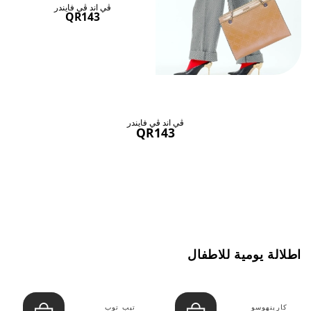
ڤي اند ڤي فايندر
QR143
ڤي اند ڤي فايندر
QR143
اطلالة يومية للاطفال
كارينهوسو
تيب توب