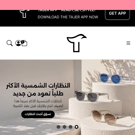
x
0
اجر — Home page default h1 desc