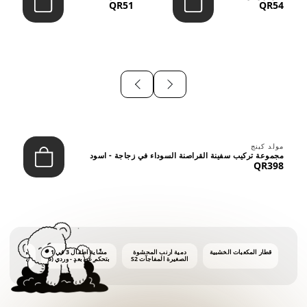
QR51
QR54
⠀
مولد كينج
مجموعة تركيب سفينة القراصنة السوداء في زجاجة - اسود
QR398
قطار المكعبات الخشبية
دمية أرنب المحشوة
مشّاية أطفال 3 في 1
ماكينة فقاع
الصغيرة المفاجآت S2
بتحكم عن بعد - وردي (6
أشهر فأكثر)
أونصات 
الفق