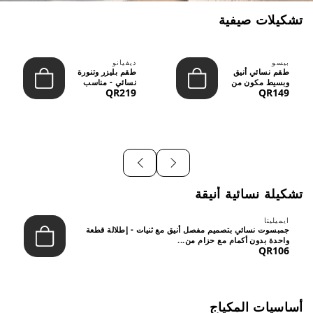
تشكيلات صيفية
بيسو
ديفيانو
طقم نسائي أنيق
طقم بليزر وتنورة
وبسيط مكون من
نسائي - مناسب
QR219
QR149
قطعتين - تصميم
للعمل الرسمي
عصري م...
والسهر...
تشكيلة نسائية أنيقة
ايميليتا
جمبسوت نسائي بتصميم مفصل أنيق مع ثنيات - إطلالة قطعة
واحدة بدون أكمام مع حزام من...
QR106
أساسيات المكياج