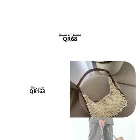
حقائب ستنال اعجابها
عرض الكل
مينينو اند مينينا
QR68
ميس بيلا
QR163