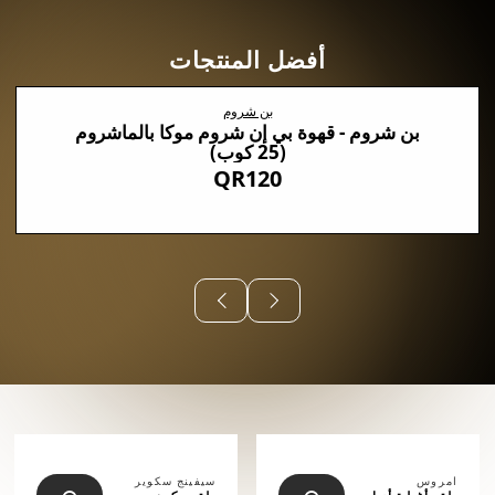
أفضل المنتجات
بن شروم
بن شروم - قهوة بي إن شروم موكا بالماشروم
(25 كوب)
QR120
⠀⠀⠀⠀
امروس
سيفينج سكوير