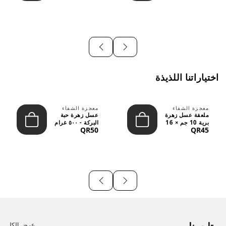
اختياراتنا اللذيذة
معجزة الشفاء
معجزة الشفاء
ملعقة عسل زهرة
عسل زهرة حبة
برية 10 جم × 16
البركة - ٥٠٠ غرام
QR50
QR45
قطعة
عرض الكل