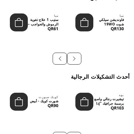
ميا
ميا
فاونديشن سيلكي
ستيب 1 علاج تقوية
شوت 19WO
الرموش والحواجب –
QR61
QR130
ميديوم دارك بدرجة
12 مل
متوسطة إ...
أحدث التشكيلات الرجالية
بوه
كويك سبورت
تيشيرت رجالي واسع
شورت كويك - أبيض
برسمة جرافيك "إذا
QR90
QR103
لم نُعجبك...