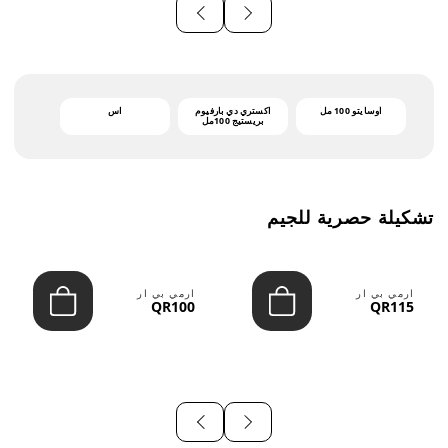
أوسايتو 100 مل
اكستري دي بارفيوم
اس
بريستيج 100مل
تشكيلة حصرية للجيم
ارمي بي ار
ارمي بي ار
QR100
QR115