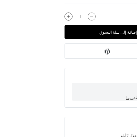
إضافة إلى سلة التسوق
طة
بريما
7 أيام