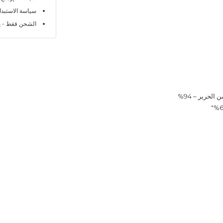
سياسة الاستبدال خلا
الشحن فقط - ي
لحرير – 94%