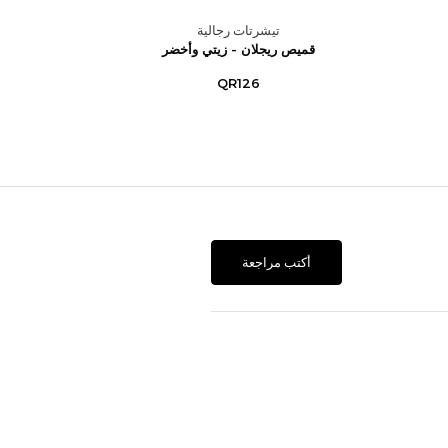
تيشرتات رجالية
قميص ريجلان - زيتي وأخضر
قميص
QR126
أكتب مراجعة