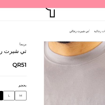
ت رجالية
تي شيرت رجالي
بريما
تي شيرت رج
QR51
بحجم
L
M