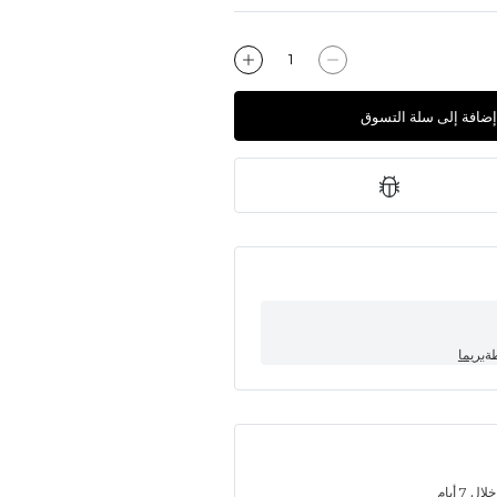
إضافة إلى سلة التسوق
طة
بريما
7 أيام