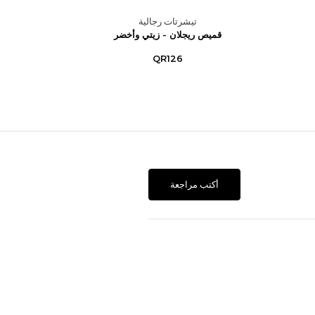
تيشرتات رجالية
قميص ريجلان - زيتي وأخضر
قميص
QR126
أكتب مراجعة