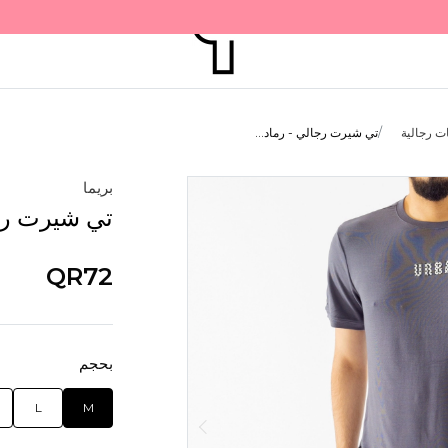
ت رجالية
تي شيرت رجالي - رماد...
بريما
تي شيرت رج
QR72
بحجم
L
M