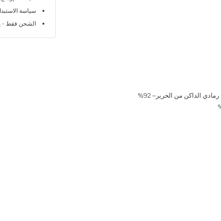
سياسة الاستبدال خلا
الشحن فقط - ي
ادي الداكن من الحرير– 92%